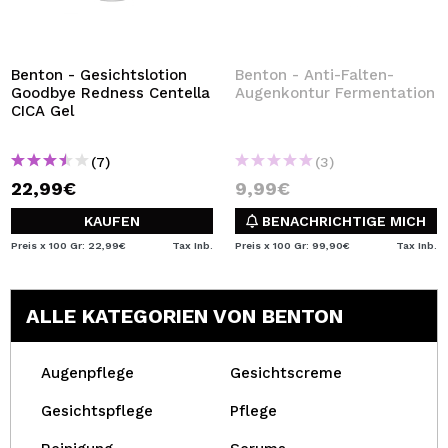
Benton - Gesichtslotion
Benton - Anti-Falten-
Goodbye Redness Centella
Augenkontur Fermentation
CICA Gel
(7)
(3)
22,99€
9,99€
KAUFEN
BENACHRICHTIGE MICH
Preis x 100 Gr: 22,99€
Tax Inb.
Preis x 100 Gr: 99,90€
Tax Inb.
ALLE KATEGORIEN VON BENTON
Augenpflege
Gesichtscreme
Gesichtspflege
Pflege