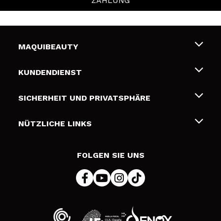
ZAHLUNG
MAQUIBEAUTY
Über uns
KUNDENDIENST
Beschäftigung
Liefer- und Versandkosten
SICHERHEIT UND PRIVATSPHÄRE
Geschenkkarten
Widerruf / Rücksendungen
Bedingungen und Datenschutz
NÜTZLICHE LINKS
Zahlung
Datenschutzrichtlinie
Kontakt
Cookies Policy
FOLGEN SIE UNS
Online Streitschlichtung (ODR)