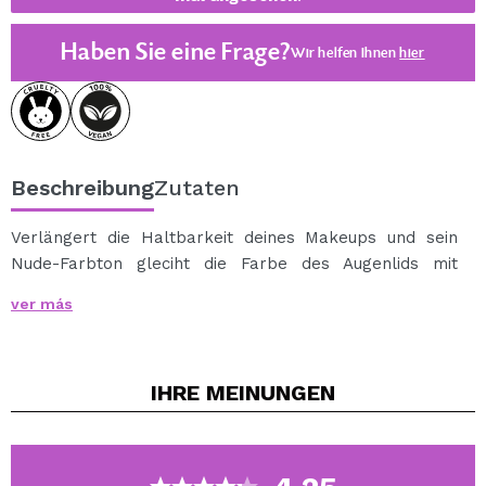
Haben Sie eine Frage?
Wir helfen Ihnen
hier
Beschreibung
Zutaten
Verlängert die Haltbarkeit deines Makeups und sein
Nude-Farbton gleciht die Farbe des Augenlids mit
deinem Hautton.
ver más
Der Applikator ermöglicht Präzision.
Dermatologisch und ophthalmologisch getestet.
IHRE
MEINUNGEN