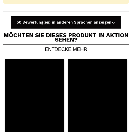
50 Bewertung(en) in anderen Sprachen anzeigen
MÖCHTEN SIE DIESES PRODUKT IN AKTION
SEHEN?
ENTDECKE MEHR
Ein Video oder Foto teilen
Dein Video könnte das erste sein. Stell es dir vor...
Würden Sie diesen Kauf empfehlen?
Ja
Nein
5/5
SENDEN