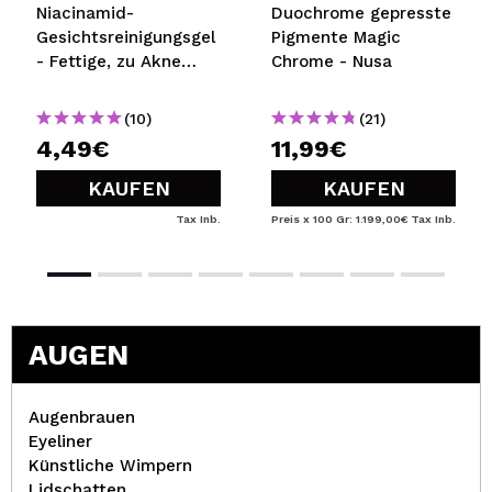
Niacinamid-
Duochrome gepresste
Gesichtsreinigungsgel
Pigmente Magic
- Fettige, zu Akne
Chrome - Nusa
neigende Haut
(10)
(21)
4,49€
11,99€
KAUFEN
KAUFEN
Tax Inb.
Preis x 100 Gr: 1.199,00€
Tax Inb.
AUGEN
Augenbrauen
Eyeliner
Künstliche Wimpern
Lidschatten