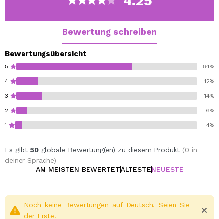
4.25
Bewertung schreiben
Bewertungsübersicht
5
64%
4
12%
3
14%
2
6%
1
4%
Es gibt
50
globale Bewertung(en) zu diesem Produkt
(0 in
deiner Sprache)
AM MEISTEN BEWERTET
ÄLTESTE
NEUESTE
Noch keine Bewertungen auf Deutsch. Seien Sie
der Erste!