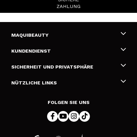
ZAHLUNG
MAQUIBEAUTY
Über uns
KUNDENDIENST
Beschäftigung
Liefer- und Versandkosten
SICHERHEIT UND PRIVATSPHÄRE
Geschenkkarten
Widerruf / Rücksendungen
Bedingungen und Datenschutz
NÜTZLICHE LINKS
Zahlung
Datenschutzrichtlinie
Kontakt
Cookies Policy
FOLGEN SIE UNS
Online Streitschlichtung (ODR)