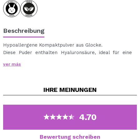
Beschreibung
Hypoallergene Kompaktpulver aus Glocke.
Diese Puder enthalten Hyaluronsäure, ideal für eine
tiefe Feuchtigkeitsversorgung der Haut.
ver más
Sie erhalten eine strahlendere Haut, während Sie Ihr
Make-up so fixieren, dass es mehr Stunden lang
perfekt hält.
IHRE
MEINUNGEN
Seine Formel ist leicht und sein Ton passt sich allen
Hauttypen an.
Enthält 90% Inhaltsstoffe natürlichen Ursprungs.
Vegan.
4.70
Bewertung schreiben