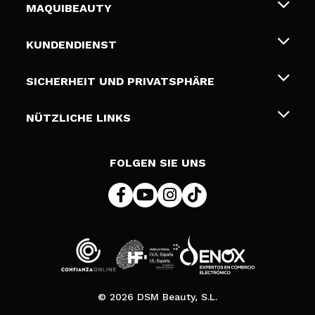
MAQUIBEAUTY
Über uns
KUNDENDIENST
Beschäftigung
Liefer- und Versandkosten
SICHERHEIT UND PRIVATSPHÄRE
Geschenkkarten
Widerruf / Rücksendungen
Bedingungen und Datenschutz
NÜTZLICHE LINKS
Zahlung
Datenschutzrichtlinie
Kontakt
Cookies Policy
FOLGEN SIE UNS
Online Streitschlichtung (ODR)
© 2026 DSM Beauty, S.L.