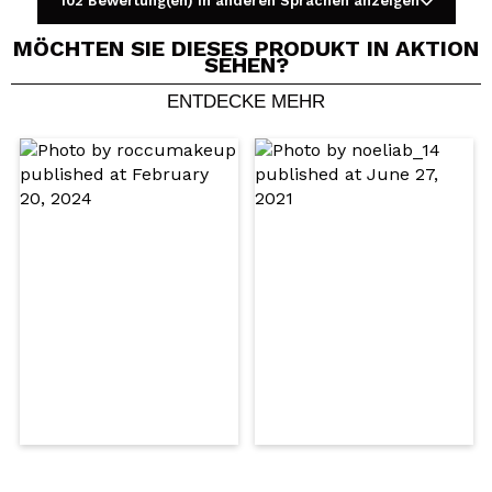
102 Bewertung(en) in anderen Sprachen anzeigen
MÖCHTEN SIE DIESES PRODUKT IN AKTION
SEHEN?
ENTDECKE MEHR
Ein Video oder Foto teilen
Dein Video könnte das erste sein. Stell es dir vor...
Würden Sie diesen Kauf empfehlen?
Ja
Nein
5/5
SENDEN