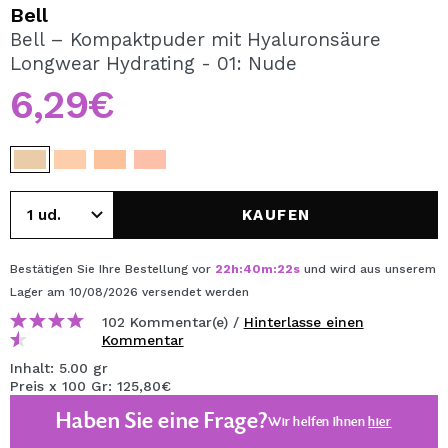
ICH MÖCHTE MICH
Bell
REGISTRIEREN
Bell – Kompaktpuder mit Hyaluronsäure
Longwear Hydrating - 01: Nude
Durch die Erstellung eines Kontos bei Maquillalia.de
können Sie Ihre Einkäufe schnell tätigen, den Status Ihrer
6,29€
Bestellungen überprüfen und Ihre bisherigen Vorgänge
einsehen.
BENUTZERKONTO ERSTELLEN
KAUFEN
Bestätigen Sie Ihre Bestellung vor
22
h
:
40
m
:
22
s
und wird aus unserem
Lager
am 10/08/2026
versendet werden
102 Kommentar(e) /
Hinterlasse einen
Kommentar
Inhalt: 5.00 gr
Preis x 100 Gr: 125,80€
Haben Sie eine Frage?
Wir helfen Ihnen
hier