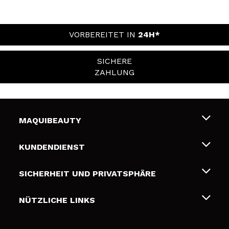
VORBEREITET IN
24H*
SICHERE
ZAHLUNG
MAQUIBEAUTY
Über uns
KUNDENDIENST
Beschäftigung
Liefer- und Versandkosten
SICHERHEIT UND PRIVATSPHÄRE
Geschenkkarten
Widerruf / Rücksendungen
Bedingungen und Datenschutz
NÜTZLICHE LINKS
Zahlung
Datenschutzrichtlinie
Kontakt
Cookies Policy