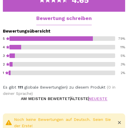
4.65
und reaktive Haut.
Vegan. Paraben-Free. Oil-Free.
Bewertung schreiben
Bewertungsübersicht
5
79%
4
11%
3
5%
2
3%
1
2%
Es gibt
111
globale Bewertung(en) zu diesem Produkt
(0 in
deiner Sprache)
AM MEISTEN BEWERTET
ÄLTESTE
NEUESTE
Noch keine Bewertungen auf Deutsch. Seien Sie
der Erste!