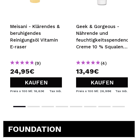
Meisani - Klärendes &
Geek & Gorgeous -
beruhigendes
Nährende und
Reinigungsöl Vitamin
feuchtigkeitsspendende
E-raser
Creme 10 % Squalen +
Lipide Happier Barrier
- Normale, Misch- und
(9)
(4)
fettige Haut
24,95€
13,49€
KAUFEN
KAUFEN
Preis x 100 Ml: 16,63€
Tax Inb.
Preis x 100 Ml: 26,98€
Tax Inb.
FOUNDATION