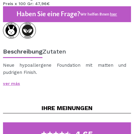
Preis x 100 Gr: 47,96€
Haben Sie eine Frage?
Wir helfen Ihnen
hier
Beschreibung
Zutaten
Neue hypoallergene Foundation mit matten und
pudrigen Finish.
Es bietet ein natürliches und sanftes Aussehen. Die
ver más
flüssige Formel bietet ein samtiges Finish bei Kontakt
mit der Haut.
Es verleiht keinen Maskeneffekt und lässt die Haut
IHRE
MEINUNGEN
atmen. Die Textur garantiert eine einfache Anwendung,
hinterlässt ein gesundes Aussehen und deckt kleine
Hautunebenheiten.
Dermatologisch getestet. Geeignet für empfindliche