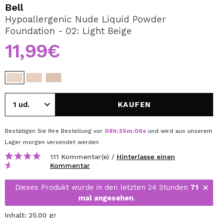
ICH MÖCHTE MICH
Bell
REGISTRIEREN
Hypoallergenic Nude Liquid Powder
Foundation - 02: Light Beige
Durch die Erstellung eines Kontos bei Maquillalia.de
können Sie Ihre Einkäufe schnell tätigen, den Status Ihrer
11,99€
Bestellungen überprüfen und Ihre bisherigen Vorgänge
einsehen.
BENUTZERKONTO ERSTELLEN
KAUFEN
Bestätigen Sie Ihre Bestellung vor
08
h
:
25
m
:
06
s
und wird aus unserem
Lager
morgen
versendet werden
111 Kommentar(e) /
Hinterlasse einen
Kommentar
Dieses Produkt wurde in den letzten 24 Stunden
71
mal angesehen
.
Inhalt: 25.00 gr