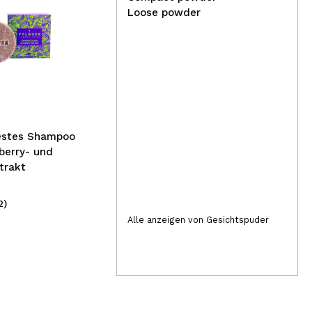
Loose powder
Nac
Danessa Myricks Beauty -
Lei
Yummy Skin Blurring Balm
Ak
Powder - 1
Festes Shampoo
berry- und
trakt
2)
(1)
51,00€
7,
Alle anzeigen von Gesichtspuder