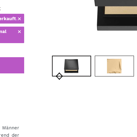
bisherigen Vorgänge ei
r
erkauft
.
BE
mal
r Männer
rend der