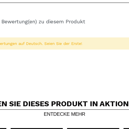
 Bewertung(en) zu diesem Produkt
rtungen auf Deutsch. Seien Sie der Erste!
 SIE DIESES PRODUKT IN AKTIO
Ein Video oder Foto teilen
Dein Video könnte das erste sein. Stell es dir vor...
ENTDECKE MEHR
5/