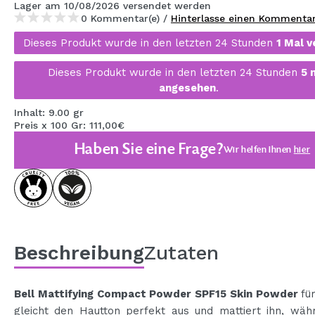
Lager
am 10/08/2026
versendet werden
MAQUIFARMA
0 Kommentar(e) /
Hinterlasse einen Kommenta
KOREA ZONE
Dieses Produkt wurde in den letzten 24 Stunden
1 Mal v
TRAVEL SIZE
Dieses Produkt wurde in den letzten 24 Stunden
5 
angesehen
.
NATURE
Inhalt: 9.00 gr
Preis x 100 Gr: 111,00€
SPECIALS
Haben Sie eine Frage?
Wir helfen Ihnen
hier
OUTLET
SIE SIND ZURÜCKGEKEHRT!
BALD VERFÜGBAR
Beschreibung
Zutaten
BLOG
Bell Mattifying Compact Powder SPF15 Skin Powder
fü
gleicht den Hautton perfekt aus und mattiert ihn, wäh