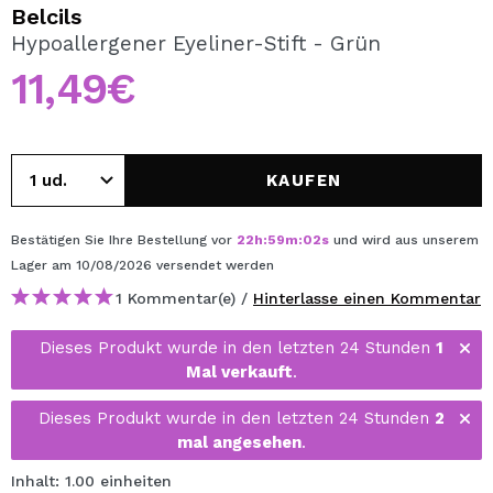
ICH MÖCHTE MICH
Belcils
REGISTRIEREN
Hypoallergener Eyeliner-Stift - Grün
11,49€
Durch die Erstellung eines Kontos bei Maquillalia.de
können Sie Ihre Einkäufe schnell tätigen, den Status Ihrer
Bestellungen überprüfen und Ihre bisherigen Vorgänge
einsehen.
KAUFEN
BENUTZERKONTO ERSTELLEN
Bestätigen Sie Ihre Bestellung vor
22
h
:
59
m
:
02
s
und wird aus unserem
Lager
am 10/08/2026
versendet werden
1 Kommentar(e) /
Hinterlasse einen Kommentar
Dieses Produkt wurde in den letzten 24 Stunden
1
Mal verkauft
.
Dieses Produkt wurde in den letzten 24 Stunden
2
mal angesehen
.
Inhalt: 1.00 einheiten