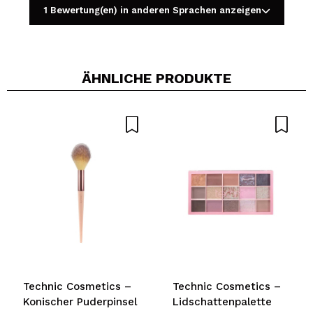
1 Bewertung(en) in anderen Sprachen anzeigen
ÄHNLICHE PRODUKTE
Ein Video oder Foto teilen
Dein Video könnte das erste sein. Stell es dir vor...
Würden Sie diesen Kauf empfehlen?
Ja
Nein
5/5
SENDEN
Technic Cosmetics –
Technic Cosmetics –
Konischer Puderpinsel
Lidschattenpalette