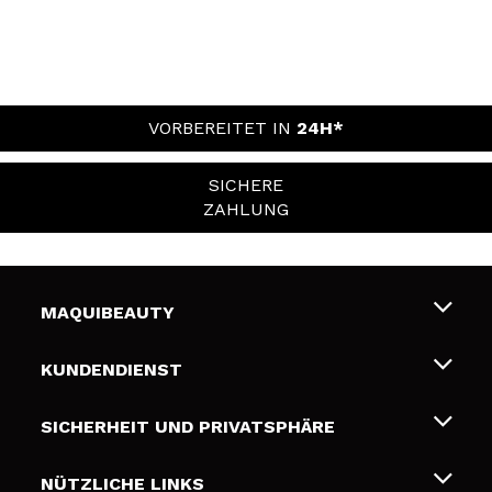
VORBEREITET IN
24H*
SICHERE
ZAHLUNG
MAQUIBEAUTY
Über uns
KUNDENDIENST
Beschäftigung
Liefer- und Versandkosten
SICHERHEIT UND PRIVATSPHÄRE
Geschenkkarten
Widerruf / Rücksendungen
Bedingungen und Datenschutz
NÜTZLICHE LINKS
Zahlung