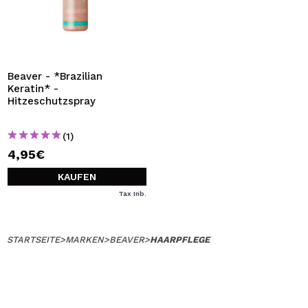
Beaver - *Brazilian
Keratin* -
Hitzeschutzspray
(1)
4,95€
KAUFEN
Tax Inb.
STARTSEITE
>
MARKEN
>
BEAVER
>
HAARPFLEGE