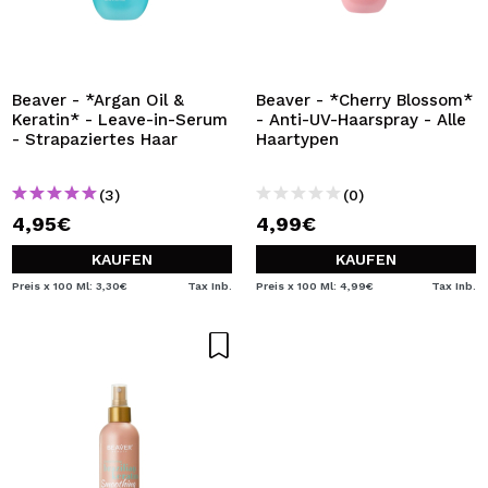
Beaver - *Argan Oil &
Beaver - *Cherry Blossom*
Keratin* - Leave-in-Serum
- Anti-UV-Haarspray - Alle
- Strapaziertes Haar
Haartypen
(3)
(0)
4,95€
4,99€
KAUFEN
KAUFEN
Preis x 100 Ml: 3,30€
Tax Inb.
Preis x 100 Ml: 4,99€
Tax Inb.