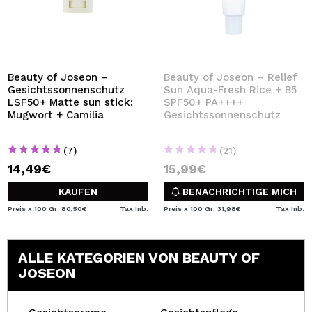
Beauty of Joseon –
Beauty of Joseon – Relief
Gesichtssonnenschutz
Sun Aqua-Fresh Rice + B5
LSF50+ Matte sun stick:
SPF50+ PA++++
Mugwort + Camilia
Gesichtssonnenschutz
(7)
(21)
14,49€
15,99€
KAUFEN
BENACHRICHTIGE MICH
Preis x 100 Gr: 80,50€
Tax Inb.
Preis x 100 Gr: 31,98€
Tax Inb.
ALLE KATEGORIEN VON BEAUTY OF
JOSEON