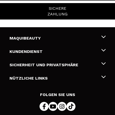
SICHERE
ZAHLUNG
MAQUIBEAUTY
Über uns
KUNDENDIENST
Beschäftigung
Liefer- und Versandkosten
SICHERHEIT UND PRIVATSPHÄRE
Geschenkkarten
Widerruf / Rücksendungen
Bedingungen und Datenschutz
NÜTZLICHE LINKS
Zahlung
Datenschutzrichtlinie
Kontakt
Cookies Policy
FOLGEN SIE UNS
Online Streitschlichtung (ODR)