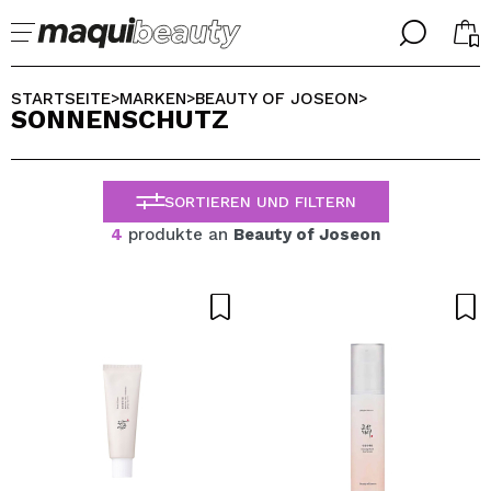
╳
╳
WÄHLE DEINE SPRACHE
STARTSEITE
MARKEN
BEAUTY OF JOSEON
>
>
>
SONNENSCHUTZ
Ich bin bereits #maquilover, ich habe ein Konto
WILLKOMMEN!
ALEMAN
ESPAÑOL
SORTIEREN UND FILTERN
ENGLISH
FRANCES
4
produkte an
Beauty of Joseon
ITALIANO
PORTUGUESE
Passwort vergessen?
Ich habe hier kein Konto