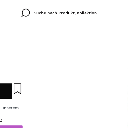
Cristina
Antonia
Ines
Ich habe hier kein K
SPRACHE
ez que
Buena experiencia
Muy bien
Spedizi
ICH M
ALEMAN
ESPAÑOL
eriencia
imballa
ajería.
elegan
REGIS
colori sc
s unserem
Durch die Erstellung e
ar
Einkäufe schnell tätig