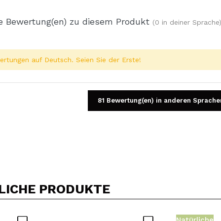
e Bewertung(en) zu diesem Produkt
(0 in deiner Sprache
rtungen auf Deutsch. Seien Sie der Erste!
81 Bewertung(en) in anderen Sprache
Ein Video oder Foto teilen
Dein Video könnte das erste sein. Stell es dir vor...
LICHE PRODUKTE
5/
Kauf empfehlen?
Ja
Nein
Natürliche