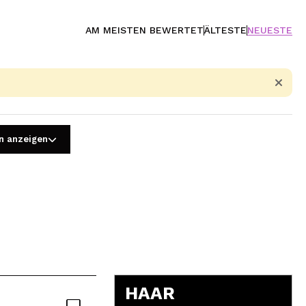
AM MEISTEN BEWERTET
ÄLTESTE
NEUESTE
)
n anzeigen
5
HAAR