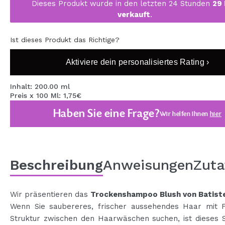
Dieses Produkt wurde in den letzten 24 Stunden
29
MAQUIFARMA
verkauft
.
KOREA ZONE
Ist dieses Produkt das Richtige?
TRAVEL SIZE
Aktiviere dein personalisiertes Rating ›
NATURE
Inhalt: 200.00 ml
Preis x 100 Ml: 1,75€
SPECIALS
Haben Sie eine Frage?
Wir helfen Ihnen
hier
OUTLET
SIE SIND ZURÜCKGEKEHRT!
BALD VERFÜGBAR
Beschreibung
Anweisungen
Zuta
BLOG
Wir präsentieren das
Trockenshampoo Blush von Batist
Wenn Sie saubereres, frischer aussehendes Haar mit F
Struktur zwischen den Haarwäschen suchen, ist dieses