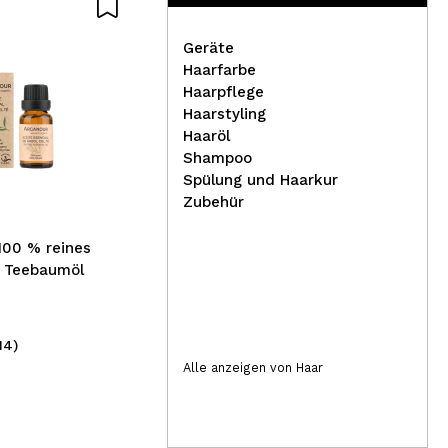
Geräte
Haarfarbe
Haarpflege
Haarstyling
Haaröl
Superstar – Palette mit 12
CO
Shampoo
Basis-Aquacolors für
gep
Spülung und Haarkur
Gesicht und Körper Skin
Chr
Zubehür
Tone
100 % reines
s Teebaumöl
14)
(1)
29,95€
11
Alle anzeigen von Haar