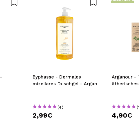
DEN
-
Byphasse - Dermales
Arganour - 
mizellares Duschgel - Argan
ätherische
(4)
(
2,99€
4,90€