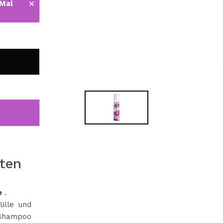
 Mal
bisherigen Vorgänge ei
BE
ten
e
.
ülle und
 Shampoo