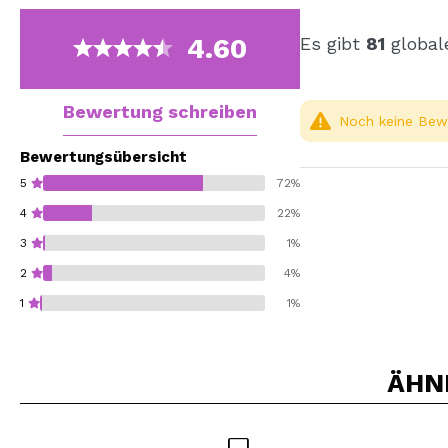
4.60
Es gibt
81
global
Bewertung schreiben
Noch keine Bewe
Bewertungsübersicht
5
72%
4
22%
3
1%
2
4%
1
1%
ÄHN
Würden Sie diesen 