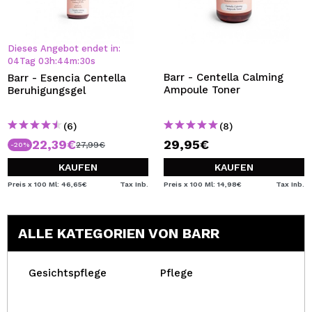
Dieses Angebot endet in:
04
Tag
03
h
:
44
m
:
30
s
Barr - Centella Calming
Barr - Esencia Centella
Ampoule Toner
Beruhigungsgel
(6)
(8)
22,39€
29,95€
27,99€
-20%
KAUFEN
KAUFEN
Preis x 100 Ml: 46,65€
Tax Inb.
Preis x 100 Ml: 14,98€
Tax Inb.
ALLE KATEGORIEN VON BARR
Gesichtspflege
Pflege