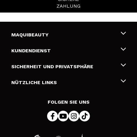
ZAHLUNG
MAQUIBEAUTY
Über uns
KUNDENDIENST
Beschäftigung
Liefer- und Versandkosten
SICHERHEIT UND PRIVATSPHÄRE
Geschenkkarten
Widerruf / Rücksendungen
Bedingungen und Datenschutz
NÜTZLICHE LINKS
Zahlung
Datenschutzrichtlinie
Kontakt
Cookies Policy
FOLGEN SIE UNS
Online Streitschlichtung (ODR)