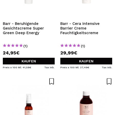
Barr - Beruhigende
Barr - Cera Intensive
Gesichtscreme Super
Barrier Creme
Green Deep Energy
Feuchtigkeitscreme
(1)
(1)
24,95€
29,99€
KAUFEN
KAUFEN
Preis x 100 Ml: 41,58€
Tax Inb.
Preis x 100 Ml: 37,49€
Tax Inb.