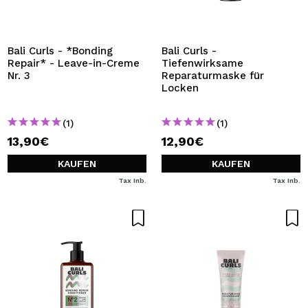
ICH MÖCHTE MICH
REGISTRIEREN
Durch die Erstellung eines Kontos bei Maquillalia.de
Bali Curls - *Bonding
Bali Curls -
können Sie Ihre Einkäufe schnell tätigen, den Status Ihrer
Repair* - Leave-in-Creme
Tiefenwirksame
Bestellungen überprüfen und Ihre bisherigen Vorgänge
Nr. 3
Reparaturmaske für
einsehen.
Locken
(1)
(1)
BENUTZERKONTO ERSTELLEN
13,90€
12,90€
KAUFEN
KAUFEN
Tax Inb.
Tax Inb.