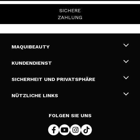
SICHERE
ZAHLUNG
MAQUIBEAUTY
Über uns
KUNDENDIENST
Beschäftigung
Liefer- und Versandkosten
SICHERHEIT UND PRIVATSPHÄRE
Geschenkkarten
Widerruf / Rücksendungen
Bedingungen und Datenschutz
NÜTZLICHE LINKS
Zahlung
Datenschutzrichtlinie
Kontakt
Cookies Policy
FOLGEN SIE UNS
Online Streitschlichtung (ODR)