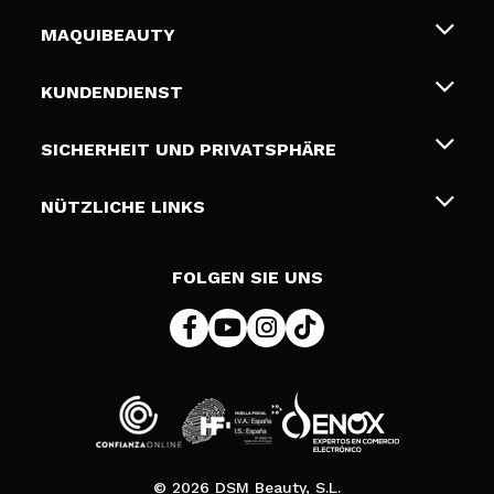
MAQUIBEAUTY
Über uns
KUNDENDIENST
Beschäftigung
Liefer- und Versandkosten
SICHERHEIT UND PRIVATSPHÄRE
Geschenkkarten
Widerruf / Rücksendungen
Bedingungen und Datenschutz
NÜTZLICHE LINKS
Zahlung
Datenschutzrichtlinie
Kontakt
Cookies Policy
FOLGEN SIE UNS
Online Streitschlichtung (ODR)
© 2026 DSM Beauty, S.L.