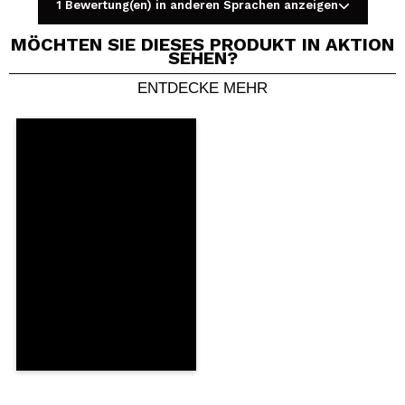
1 Bewertung(en) in anderen Sprachen anzeigen
MÖCHTEN SIE DIESES PRODUKT IN AKTION
SEHEN?
ENTDECKE MEHR
Ein Video oder Foto teilen
Dein Video könnte das erste sein. Stell es dir vor...
Würden Sie diesen Kauf empfehlen?
Ja
Nein
5/5
SENDEN