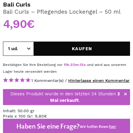
ICH MÖCHTE MICH
Bali Curls
REGISTRIEREN
Bali Curls – Pflegendes Lockengel – 50 ml
4,90€
Durch die Erstellung eines Kontos bei Maquillalia.de
können Sie Ihre Einkäufe schnell tätigen, den Status Ihrer
Bestellungen überprüfen und Ihre bisherigen Vorgänge
einsehen.
KAUFEN
BENUTZERKONTO ERSTELLEN
Bestätigen Sie Ihre Bestellung vor
11
h
:
22
m
:
15
s
und wird aus unserem
Lager
heute
versendet werden
1 Kommentar(e) /
Hinterlasse einen Kommentar
Dieses Produkt wurde in den letzten 24 Stunden
2
Mal verkauft
.
Inhalt: 50.00 gr
Preis x 100 Gr: 9,80€
Haben Sie eine Frage?
Wir helfen Ihnen
hier