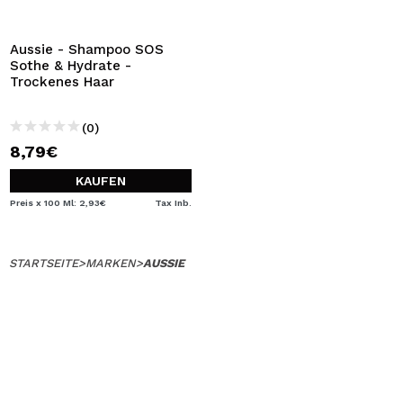
ICH MÖCHTE MICH
REGISTRIEREN
Aussie - Shampoo SOS
Sothe & Hydrate -
Durch die Erstellung eines Kontos bei Maquillalia.de
Trockenes Haar
können Sie Ihre Einkäufe schnell tätigen, den Status Ihrer
Bestellungen überprüfen und Ihre bisherigen Vorgänge
einsehen.
(0)
8,79€
BENUTZERKONTO ERSTELLEN
KAUFEN
Preis x 100 Ml: 2,93€
Tax Inb.
STARTSEITE
>
MARKEN
>
AUSSIE