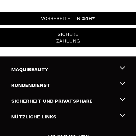
VORBEREITET IN
24H*
SICHERE
ZAHLUNG
MAQUIBEAUTY
Über uns
KUNDENDIENST
Beschäftigung
Liefer- und Versandkosten
SICHERHEIT UND PRIVATSPHÄRE
Geschenkkarten
Widerruf / Rücksendungen
Bedingungen und Datenschutz
NÜTZLICHE LINKS
Zahlung
Datenschutzrichtlinie
Kontakt
Cookies Policy