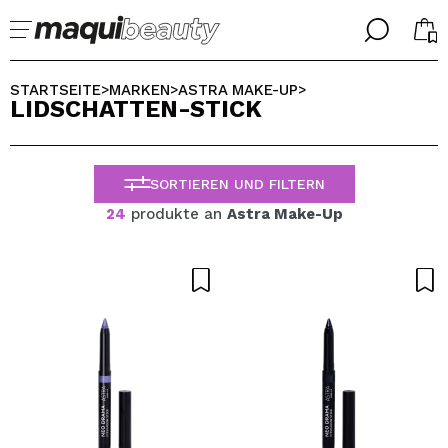
╳
╳
WÄHLE DEINE SPRACHE
STARTSEITE
MARKEN
ASTRA MAKE-UP
>
>
>
LIDSCHATTEN-STICK
Ich bin bereits #maquilover, ich habe ein Konto
WILLKOMMEN!
ALEMAN
ESPAÑOL
SORTIEREN UND FILTERN
ENGLISH
FRANCES
24
produkte an
Astra Make-Up
ITALIANO
PORTUGUESE
Passwort vergessen?
Ich habe hier kein Konto