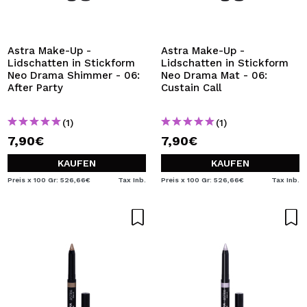
ICH MÖCHTE MICH
REGISTRIEREN
Durch die Erstellung eines Kontos bei Maquillalia.de
Astra Make-Up -
Astra Make-Up -
können Sie Ihre Einkäufe schnell tätigen, den Status Ihrer
Lidschatten in Stickform
Lidschatten in Stickform
Bestellungen überprüfen und Ihre bisherigen Vorgänge
Neo Drama Shimmer - 06:
Neo Drama Mat - 06:
einsehen.
After Party
Custain Call
(1)
(1)
BENUTZERKONTO ERSTELLEN
7,90€
7,90€
KAUFEN
KAUFEN
Preis x 100 Gr: 526,66€
Tax Inb.
Preis x 100 Gr: 526,66€
Tax Inb.