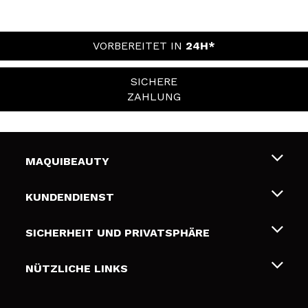
VORBEREITET IN
24H*
SICHERE
ZAHLUNG
MAQUIBEAUTY
Über uns
KUNDENDIENST
Beschäftigung
Liefer- und Versandkosten
SICHERHEIT UND PRIVATSPHÄRE
Geschenkkarten
Widerruf / Rücksendungen
Bedingungen und Datenschutz
NÜTZLICHE LINKS
Zahlung
Datenschutzrichtlinie
Kontakt
Cookies Policy