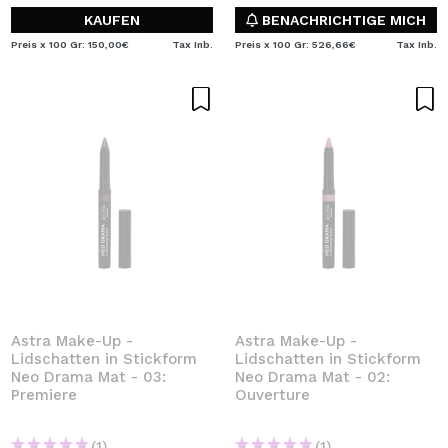
KAUFEN
BENACHRICHTIGE MICH
Preis x 100 Gr: 150,00€
Tax Inb.
Preis x 100 Gr: 526,66€
Tax Inb.
Astra Make-Up -
Astra Make-Up -
Lidschatten in Stickform
Lidschatten in Stickform
Neo Drama Mat - 03:
Neo Drama Mat - 02:
Premiere
Ouverture
(1)
(1)