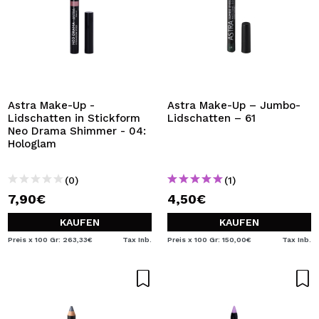
Astra Make-Up -
Astra Make-Up – Jumbo-
Lidschatten in Stickform
Lidschatten – 61
Neo Drama Shimmer - 04:
Hologlam
(0)
(1)
7,90€
4,50€
KAUFEN
KAUFEN
Preis x 100 Gr: 263,33€
Tax Inb.
Preis x 100 Gr: 150,00€
Tax Inb.