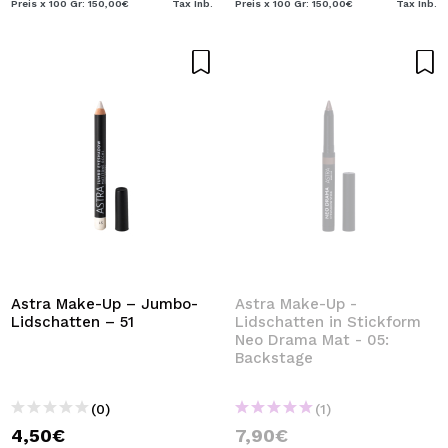
Preis x 100 Gr: 150,00€
Tax Inb.
Preis x 100 Gr: 150,00€
Tax Inb.
Astra Make-Up – Jumbo-
Astra Make-Up -
Lidschatten – 51
Lidschatten in Stickform
Neo Drama Mat - 05:
Backstage
(0)
(1)
4,50€
7,90€