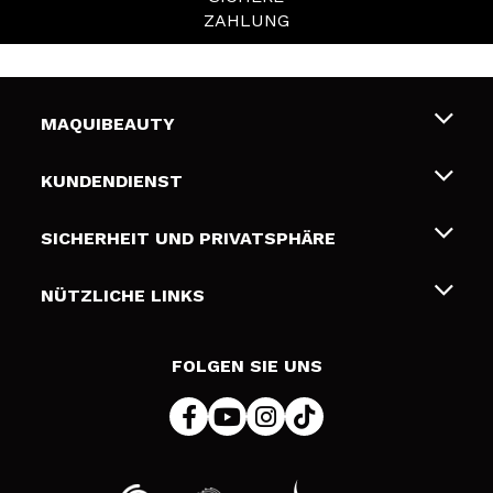
ZAHLUNG
MAQUIBEAUTY
Über uns
KUNDENDIENST
Beschäftigung
Liefer- und Versandkosten
SICHERHEIT UND PRIVATSPHÄRE
Geschenkkarten
Widerruf / Rücksendungen
Bedingungen und Datenschutz
NÜTZLICHE LINKS
Zahlung
Datenschutzrichtlinie
Kontakt
Cookies Policy
FOLGEN SIE UNS
Online Streitschlichtung (ODR)