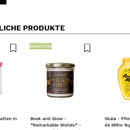
LICHE PRODUKTE
Natürliche
tten in
Book and Glow -
Skala - Pf
*Remarkable Worlds* -
de Milho 1kg