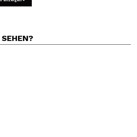
N SEHEN?
5