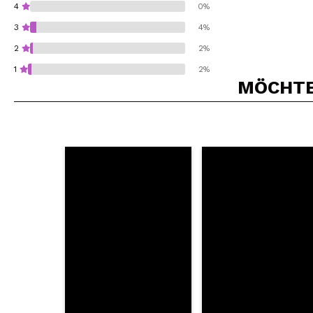
4
0%
3
4%
2
2%
1
2%
MÖCHTEN
Würden Sie diesen 
SEN