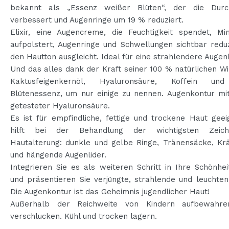
bekannt als „Essenz weißer Blüten“, der die Durc
verbessert und Augenringe um 19 % reduziert.
Elixir, eine Augencreme, die Feuchtigkeit spendet, Mim
aufpolstert, Augenringe und Schwellungen sichtbar redu
den Hautton ausgleicht. Ideal für eine strahlendere Augen
Und das alles dank der Kraft seiner 100 % natürlichen Wi
Kaktusfeigenkernöl, Hyaluronsäure, Koffein un
Blütenessenz, um nur einige zu nennen. Augenkontur mit
getesteter Hyaluronsäure.
Es ist für empfindliche, fettige und trockene Haut gee
hilft bei der Behandlung der wichtigsten Zeic
Hautalterung: dunkle und gelbe Ringe, Tränensäcke, Kr
und hängende Augenlider.
Integrieren Sie es als weiteren Schritt in Ihre Schönhei
und präsentieren Sie verjüngte, strahlende und leuchte
Die Augenkontur ist das Geheimnis jugendlicher Haut!
Außerhalb der Reichweite von Kindern aufbewahre
verschlucken. Kühl und trocken lagern.