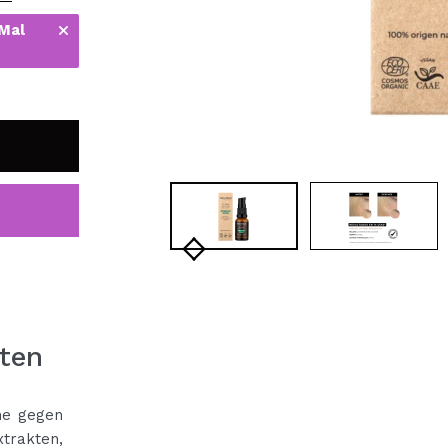
bisherigen Vorgänge ei
 Mal
BE
ten
me gegen
trakten,