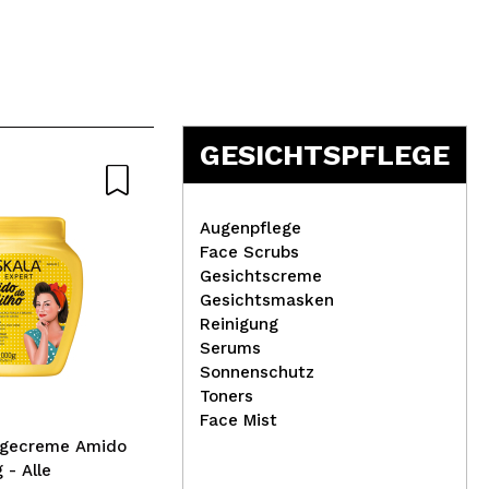
GESICHTSPFLEGE
Augenpflege
Face Scrubs
Gesichtscreme
Gesichtsmasken
Revolution Pro - *Glow
Cla
Reinigung
Edit* – Creme-Highlighter –
per
Serums
Ablaze
Soa
Sonnenschutz
Toners
Face Mist
legecreme Amido
 - Alle