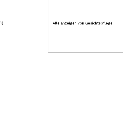
3)
(50)
Alle anzeigen von Gesichtspflege
8,99€
4