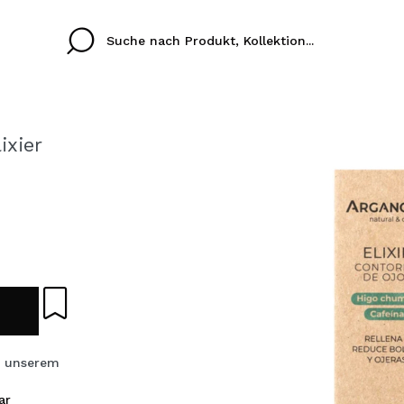
ixier
Cristina
Antonia
Ines
Ich habe hier kein K
SPRACHE
ez que
Buena experiencia
Muy bien
Spedizi
ICH M
ALEMAN
ESPAÑOL
eriencia
imballa
ajería.
elegan
REGIS
colori sc
s unserem
Durch die Erstellung e
Einkäufe schnell tätig
ar