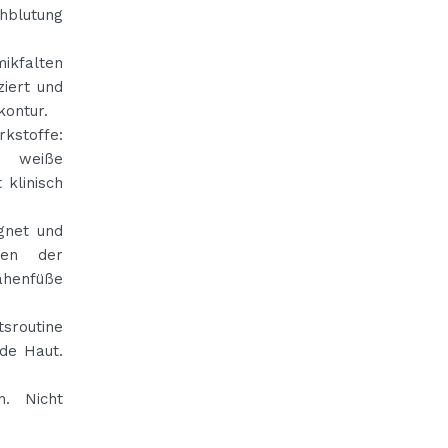
hblutung
ikfalten
ziert und
kontur.
rkstoffe:
d weiße
 klinisch
ignet und
hen der
ähenfüße
tsroutine
nde Haut.
n. Nicht