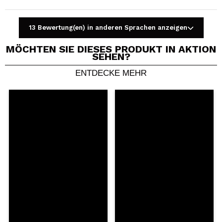
13 Bewertung(en) in anderen Sprachen anzeigen
MÖCHTEN SIE DIESES PRODUKT IN AKTION
SEHEN?
ENTDECKE MEHR
Ein Video oder Foto teilen
Dein Video könnte das erste sein. Stell es dir vor...
Würden Sie diesen Kauf empfehlen?
Ja
Nein
5/5
SENDEN