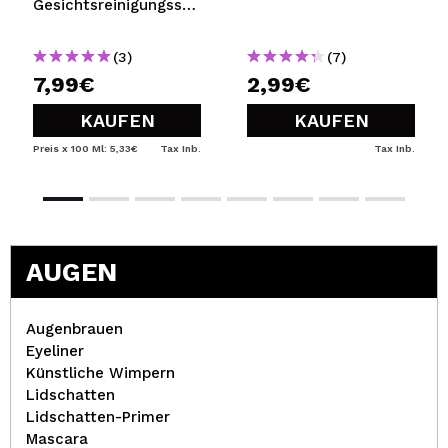
Gesichtsreinigungsschaum
mit Avocado
(3)
(7)
7,99€
2,99€
KAUFEN
KAUFEN
Preis x 100 Ml: 5,33€
Tax Inb.
Tax Inb.
AUGEN
Augenbrauen
Eyeliner
Künstliche Wimpern
Lidschatten
Lidschatten-Primer
Mascara