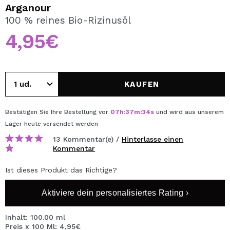
ICH MÖCHTE MICH
Arganour
REGISTRIEREN
100 % reines Bio-Rizinusöl
4,95€
Durch die Erstellung eines Kontos bei Maquillalia.de
können Sie Ihre Einkäufe schnell tätigen, den Status Ihrer
Bestellungen überprüfen und Ihre bisherigen Vorgänge
einsehen.
KAUFEN
BENUTZERKONTO ERSTELLEN
Bestätigen Sie Ihre Bestellung vor
07
h
:
37
m
:
34
s
und wird aus unserem
Lager
heute
versendet werden
13 Kommentar(e) /
Hinterlasse einen
Kommentar
Ist dieses Produkt das Richtige?
Aktiviere dein personalisiertes Rating ›
Inhalt: 100.00 ml
Preis x 100 Ml: 4,95€