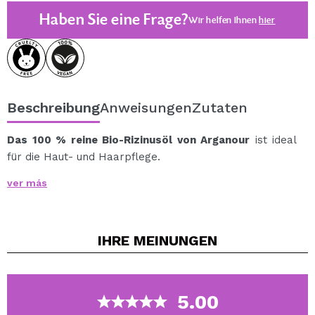
Haben Sie eine Frage?
Wir helfen Ihnen
hier
Beschreibung
Anweisungen
Zutaten
Das 100 % reine Bio-Rizinusöl von Arganour
ist ideal
für die Haut- und Haarpflege.
Seine Wirksamkeit beim Wachstum und der Stärkung
ver más
von Augenbrauen und Wimpern hat es zu einem sehr
beliebten Öl gemacht.
Dieses Pflanzenöl ist besonders reich an Ricinolsäure.
IHRE
MEINUNGEN
Natürlich gewonnenes Rizinusöl ist ein hervorragender
Feuchtigkeitsspender und Nährstoff für die Haut.
Es ist vor allem für seine hervorragenden
Eigenschaften bei der Stärkung und Volumengebung
5.00
von Wimpern, Augenbrauen sowie geschädigtem und