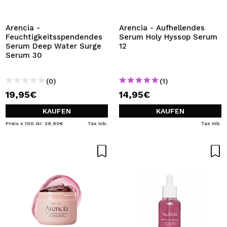
ICH MÖCHTE MICH
REGISTRIEREN
Arencia -
Arencia - Aufhellendes
Feuchtigkeitsspendendes
Serum Holy Hyssop Serum
Durch die Erstellung eines Kontos bei Maquillalia.de
Serum Deep Water Surge
12
können Sie Ihre Einkäufe schnell tätigen, den Status Ihrer
Serum 30
Bestellungen überprüfen und Ihre bisherigen Vorgänge
einsehen.
(0)
(1)
19,95€
14,95€
BENUTZERKONTO ERSTELLEN
KAUFEN
KAUFEN
Preis x 100 Gr: 39,90€
Tax Inb.
Tax Inb.