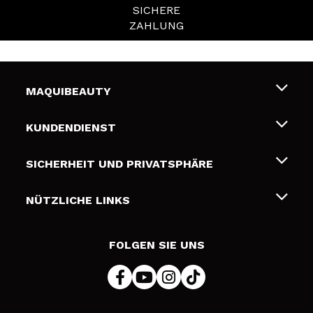
SICHERE
ZAHLUNG
MAQUIBEAUTY
Über uns
KUNDENDIENST
Beschäftigung
Liefer- und Versandkosten
SICHERHEIT UND PRIVATSPHÄRE
Geschenkkarten
Widerruf / Rücksendungen
Bedingungen und Datenschutz
NÜTZLICHE LINKS
Zahlung
Datenschutzrichtlinie
Kontakt
Cookies Policy
FOLGEN SIE UNS
Online Streitschlichtung (ODR)