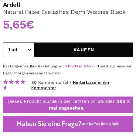
ICH MÖCHTE MICH
Ardell
REGISTRIEREN
Natural False Eyelashes Demi Wispies Black
5,65€
Durch die Erstellung eines Kontos bei Maquillalia.de
können Sie Ihre Einkäufe schnell tätigen, den Status Ihrer
Bestellungen überprüfen und Ihre bisherigen Vorgänge
einsehen.
KAUFEN
BENUTZERKONTO ERSTELLEN
Bestätigen Sie Ihre Bestellung vor
20
h
:
34
m
:
54
s
und wird aus unserem
Lager
morgen
versendet werden
80 Kommentar(e) /
Hinterlasse einen
Kommentar
Dieses Produkt wurde in den letzten 24 Stunden
205
mal angesehen
.
Haben Sie eine Frage?
Wir helfen Ihnen
hier