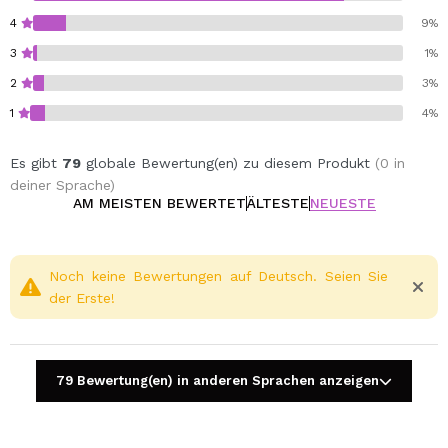
4
9%
3
1%
2
3%
1
4%
Es gibt
79
globale Bewertung(en) zu diesem Produkt
(0 in
deiner Sprache)
AM MEISTEN BEWERTET
ÄLTESTE
NEUESTE
Noch keine Bewertungen auf Deutsch. Seien Sie
der Erste!
79 Bewertung(en) in anderen Sprachen anzeigen