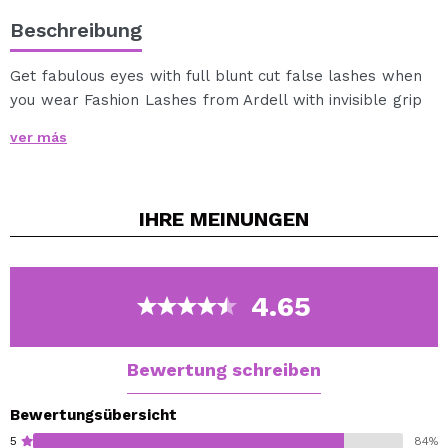
Beschreibung
Get fabulous eyes with full blunt cut false lashes when
you wear Fashion Lashes from Ardell with invisible grip
band.
ver más
Reusable and easy to apply, Fashion Lashes are
comfortable to wear and made of 100% human hair.
Fashion Lashes, Ardell’s most popular lashes, are the
IHRE
MEINUNGEN
convenient way to achieve long, flirty lashes, making
the most of your gorgeous eyes. #101 Demi Fashion
Lashes are lightweight and reusable. Use Ardell
LashGrip Adhesive (sold separately) to apply. Each
4.65
pack contains one pair of lashes.
Bewertung schreiben
Bewertungsübersicht
5
84%