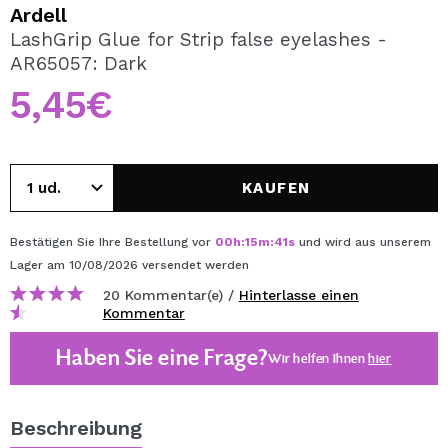
ICH MÖCHTE MICH
Ardell
REGISTRIEREN
LashGrip Glue for Strip false eyelashes -
AR65057: Dark
Durch die Erstellung eines Kontos bei Maquillalia.de
können Sie Ihre Einkäufe schnell tätigen, den Status Ihrer
5,45€
Bestellungen überprüfen und Ihre bisherigen Vorgänge
einsehen.
KAUFEN
BENUTZERKONTO ERSTELLEN
Bestätigen Sie Ihre Bestellung vor
00
h
:
15
m
:
40
s
und wird aus unserem
Lager
am 10/08/2026
versendet werden
20 Kommentar(e) /
Hinterlasse einen
Kommentar
Haben Sie eine Frage?
Wir helfen Ihnen
hier
Beschreibung