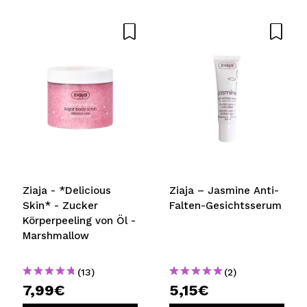
Dein Video könnte das erste sein. Stell es dir vor...
Würden Sie diesen Kauf empfehlen?
Ja
Nein
5/5
SENDEN
Ziaja - *Delicious
Ziaja – Jasmine Anti-
Skin* - Zucker
Falten-Gesichtsserum
Körperpeeling von Öl -
Marshmallow
(13)
(2)
7,99€
5,15€