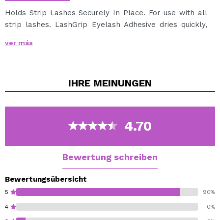
Holds Strip Lashes Securely In Place. For use with all
strip lashes. LashGrip Eyelash Adhesive dries quickly,
holds lashes securely in place and is easy to use.
ver más
Directions: Apply a thin line of adhesive along band.
Hold for 30 seconds until adhesive becomes tacky. For
best results use Ardell Lash Applicator to hold and
IHRE
MEINUNGEN
apply lashes. Place band against eyelid as close to
lash roots as possible. Using fingertip, gently press
corners and along the band to secure. To Remove:
Gently peel band off lid, starting at the outer corner.
4.70
Clean and by peeling off lash adhesive. Place lashes
back in lash tray to maintain their shape for re-use.
Bewertung schreiben
Bewertungsübersicht
5
90%
4
0%