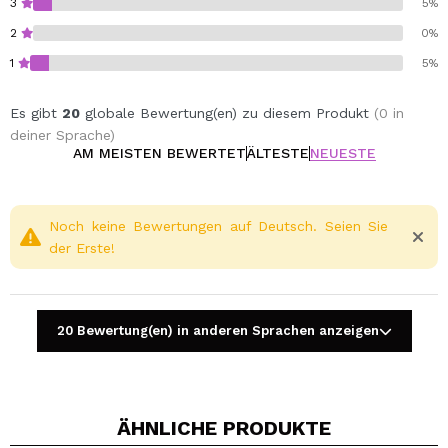
3
5%
2
0%
1
5%
Es gibt
20
globale Bewertung(en) zu diesem Produkt
(0 in
deiner Sprache)
AM MEISTEN BEWERTET
ÄLTESTE
NEUESTE
Noch keine Bewertungen auf Deutsch. Seien Sie
der Erste!
20 Bewertung(en) in anderen Sprachen anzeigen
ÄHNLICHE PRODUKTE
Ein Video oder Foto teilen