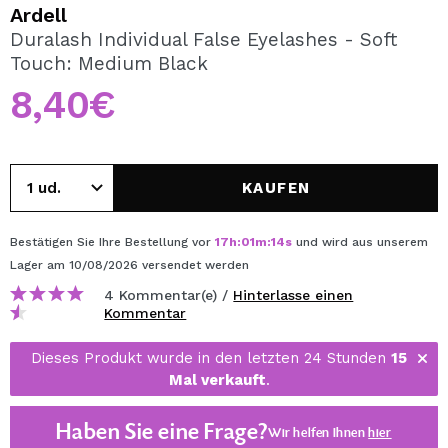
ICH MÖCHTE MICH
Ardell
REGISTRIEREN
Duralash Individual False Eyelashes - Soft
Touch: Medium Black
Durch die Erstellung eines Kontos bei Maquillalia.de
können Sie Ihre Einkäufe schnell tätigen, den Status Ihrer
8,40€
Bestellungen überprüfen und Ihre bisherigen Vorgänge
einsehen.
KAUFEN
BENUTZERKONTO ERSTELLEN
Bestätigen Sie Ihre Bestellung vor
17
h
:
01
m
:
14
s
und wird aus unserem
Lager
am 10/08/2026
versendet werden
4 Kommentar(e) /
Hinterlasse einen
Kommentar
Dieses Produkt wurde in den letzten 24 Stunden
15
Mal verkauft
.
Haben Sie eine Frage?
Wir helfen Ihnen
hier