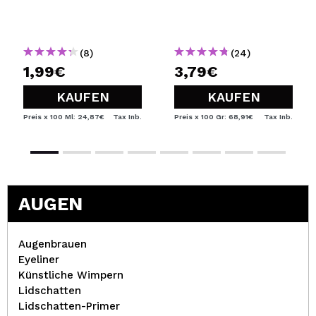
(8)
(24)
1,99€
3,79€
KAUFEN
KAUFEN
Preis x 100 Ml: 24,87€
Tax Inb.
Preis x 100 Gr: 68,91€
Tax Inb.
AUGEN
Augenbrauen
Eyeliner
Künstliche Wimpern
Lidschatten
Lidschatten-Primer