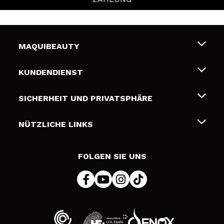
MAQUIBEAUTY
Über uns
KUNDENDIENST
Beschäftigung
Liefer- und Versandkosten
SICHERHEIT UND PRIVATSPHÄRE
Geschenkkarten
Widerruf / Rücksendungen
Bedingungen und Datenschutz
NÜTZLICHE LINKS
Zahlung
Datenschutzrichtlinie
Kontakt
Cookies Policy
FOLGEN SIE UNS
Online Streitschlichtung (ODR)