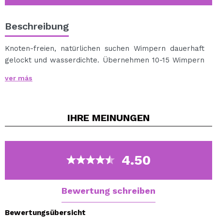
Beschreibung
Knoten-freien, natürlichen suchen Wimpern dauerhaft
gelockt und wasserdichte. Übernehmen 10-15 Wimpern
pro Auge
ver más
Fashion Lashes, Ardell’s most popular lashes, are the
convenient way to achieve long, flirty lashes, making
the most of your gorgeous eyes.
IHRE
MEINUNGEN
4.50
Bewertung schreiben
Bewertungsübersicht