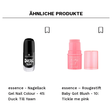
ÄHNLICHE PRODUKTE
Ein Video oder Foto teilen
Dein Video könnte das erste sein. Stell es dir vor...
Würden Sie diesen Kauf empfehlen?
Ja
Nein
5/5
SENDEN
essence - Nagellack
essence – Rougestift
Gel Nail Colour - 45:
Baby Got Blush - 10:
Duck Till Yawn
Tickle me pink