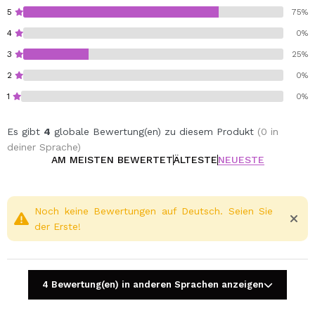
5
75%
4
0%
3
25%
2
0%
1
0%
Es gibt
4
globale Bewertung(en) zu diesem Produkt
(0 in
deiner Sprache)
AM MEISTEN BEWERTET
ÄLTESTE
NEUESTE
Noch keine Bewertungen auf Deutsch. Seien Sie
der Erste!
4 Bewertung(en) in anderen Sprachen anzeigen