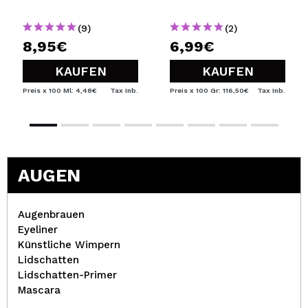
(9)
(2)
8,95€
6,99€
KAUFEN
KAUFEN
Preis x 100 Ml: 4,48€
Tax Inb.
Preis x 100 Gr: 116,50€
Tax Inb.
AUGEN
Augenbrauen
Eyeliner
Künstliche Wimpern
Lidschatten
Lidschatten-Primer
Mascara