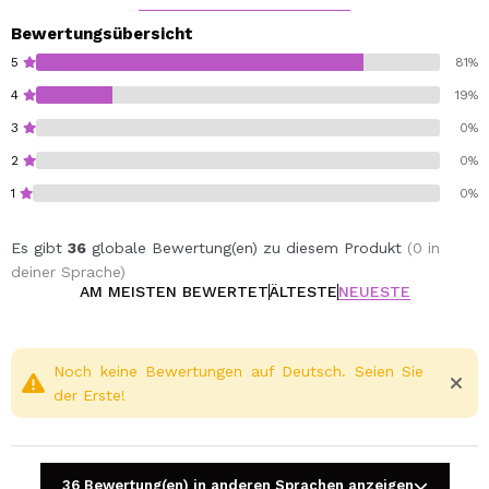
Bewertungsübersicht
5
81%
4
19%
3
0%
2
0%
1
0%
Es gibt
36
globale Bewertung(en) zu diesem Produkt
(0 in
deiner Sprache)
AM MEISTEN BEWERTET
ÄLTESTE
NEUESTE
Noch keine Bewertungen auf Deutsch. Seien Sie
der Erste!
36 Bewertung(en) in anderen Sprachen anzeigen