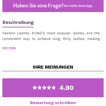
Haben Sie eine Frage?
Wir helfen Ihnen
hier
Beschreibung
Fashion Lashes, Ardell’s most popular lashes, are the
convenient way to achieve long, flirty lashes, making
the most of your gorgeous eyes. Are lightweight and
ver más
reusable. Use Ardell LashGrip Adhesive (sold
separately) to apply. Each pack contains one pair of
lashes.
IHRE
MEINUNGEN
4.80
Bewertung schreiben