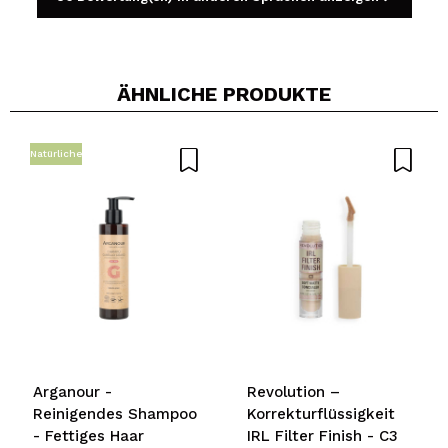
ÄHNLICHE PRODUKTE
Ein Video oder Foto teilen
Dein Video könnte das erste sein. Stell es dir vor...
Natürliche
Würden Sie diesen Kauf empfehlen?
Ja
Nein
5/5
SENDEN
Arganour -
Revolution –
Reinigendes Shampoo
Korrekturflüssigkeit
- Fettiges Haar
IRL Filter Finish - C3