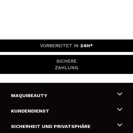
VORBEREITET IN
24H*
SICHERE
ZAHLUNG
MAQUIBEAUTY
Über uns
KUNDENDIENST
Beschäftigung
Liefer- und Versandkosten
SICHERHEIT UND PRIVATSPHÄRE
Geschenkkarten
Widerruf / Rücksendungen