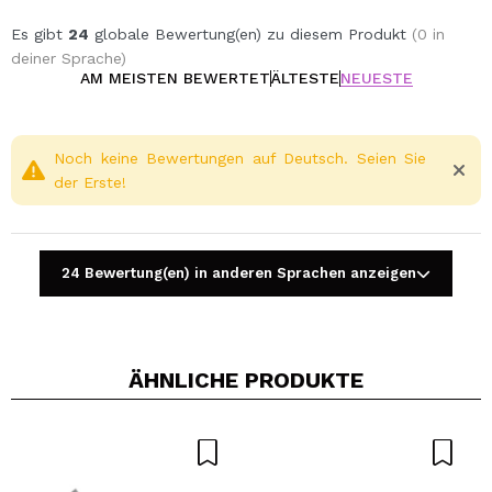
Es gibt
24
globale Bewertung(en) zu diesem Produkt
(0 in
deiner Sprache)
AM MEISTEN BEWERTET
ÄLTESTE
NEUESTE
Noch keine Bewertungen auf Deutsch. Seien Sie
der Erste!
24 Bewertung(en) in anderen Sprachen anzeigen
ÄHNLICHE PRODUKTE
Ein Video oder Foto teilen
Dein Video könnte das erste sein. Stell es dir vor...
Würden Sie diesen Kauf empfehlen?
Ja
Nein