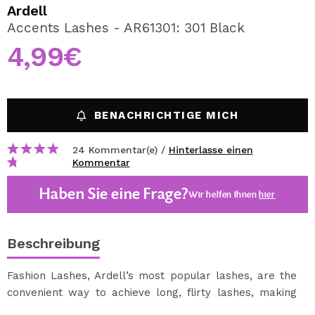
ICH MÖCHTE MICH
Ardell
REGISTRIEREN
Accents Lashes - AR61301: 301 Black
4,99€
Durch die Erstellung eines Kontos bei Maquillalia.de
können Sie Ihre Einkäufe schnell tätigen, den Status Ihrer
Bestellungen überprüfen und Ihre bisherigen Vorgänge
einsehen.
BENACHRICHTIGE MICH
BENUTZERKONTO ERSTELLEN
24 Kommentar(e) /
Hinterlasse einen
Kommentar
Haben Sie eine Frage?
Wir helfen Ihnen
hier
Beschreibung
Fashion Lashes, Ardell’s most popular lashes, are the
convenient way to achieve long, flirty lashes, making
the most of your gorgeous eyes. Are lightweight and