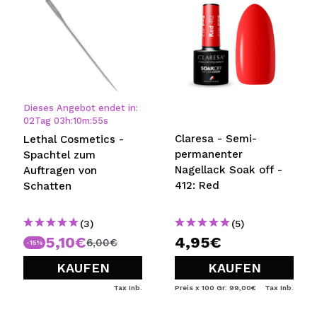
5/5
SENDEN
Dieses Angebot endet in:
02
Tag
03
h
:
10
m
:
55
s
Claresa - Semi-
Lethal Cosmetics -
permanenter
Spachtel zum
Nagellack Soak off -
Auftragen von
412: Red
Schatten
(3)
(5)
5,10€
4,95€
6,00€
-15%
KAUFEN
KAUFEN
Tax Inb.
Preis x 100 Gr: 99,00€
Tax Inb.