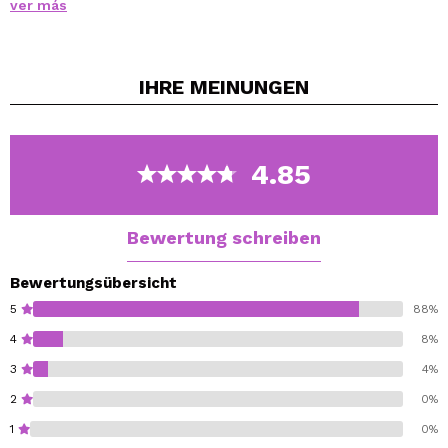
ver más
reusable. Use Ardell LashGrip Adhesive (sold
separately) to apply. Each pack contains one pair of
lashes.
IHRE
MEINUNGEN
4.85
Bewertung schreiben
Bewertungsübersicht
5
88%
4
8%
3
4%
2
0%
1
0%