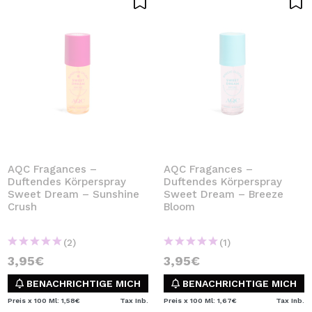
AQC Fragances –
AQC Fragances –
Duftendes Körperspray
Duftendes Körperspray
Sweet Dream – Sunshine
Sweet Dream – Breeze
Crush
Bloom
(2)
(1)
3,95€
3,95€
BENACHRICHTIGE MICH
BENACHRICHTIGE MICH
Preis x 100 Ml: 1,58€
Tax Inb.
Preis x 100 Ml: 1,67€
Tax Inb.