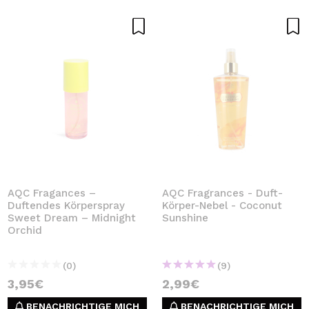
AQC Fragances –
AQC Fragrances - Duft-
Duftendes Körperspray
Körper-Nebel - Coconut
Sweet Dream – Midnight
Sunshine
Orchid
(0)
(9)
3,95€
2,99€
BENACHRICHTIGE MICH
BENACHRICHTIGE MICH