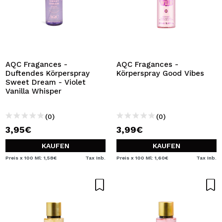
AQC Fragances -
AQC Fragances -
Duftendes Körperspray
Körperspray Good Vibes
Sweet Dream - Violet
Vanilla Whisper
(0)
(0)
3,95€
3,99€
KAUFEN
KAUFEN
Preis x 100 Ml: 1,58€
Tax Inb.
Preis x 100 Ml: 1,60€
Tax Inb.