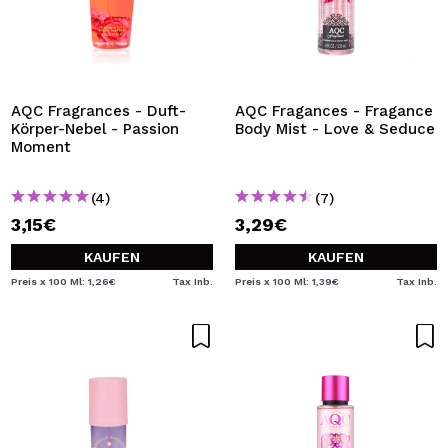
AQC Fragrances - Duft-
AQC Fragances - Fragance
Körper-Nebel - Passion
Body Mist - Love & Seduce
Moment
(4)
(7)
3,15€
3,29€
KAUFEN
KAUFEN
Preis x 100 Ml: 1,26€
Tax Inb.
Preis x 100 Ml: 1,39€
Tax Inb.