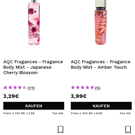
AQC Fragances - Fragance
AQC Fragances - Fragance
Body Mist - Japanese
Body Mist - Amber Touch
Cherry Blossom
(21)
(5)
3,29€
3,99€
KAUFEN
KAUFEN
Preis x 100 Ml: 1,32€
Tax Inb.
Preis x 100 Ml: 1,60€
Tax Inb.