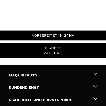
VORBEREITET IN
24H*
SICHERE
ZAHLUNG
MAQUIBEAUTY
Über uns
KUNDENDIENST
Beschäftigung
Liefer- und Versandkosten
SICHERHEIT UND PRIVATSPHÄRE
Geschenkkarten
Widerruf / Rücksendungen