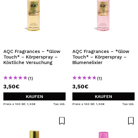
AQC Fragrances – *Glow
AQC Fragrances – *Glow
Touch* – Körperspray –
Touch* – Körperspray –
Köstliche Versuchung
Blumenelixier
(1)
(1)
3,50€
3,50€
KAUFEN
KAUFEN
Preis x 100 Ml: 1,40€
Tax Inb.
Preis x 100 Ml: 1,40€
Tax Inb.