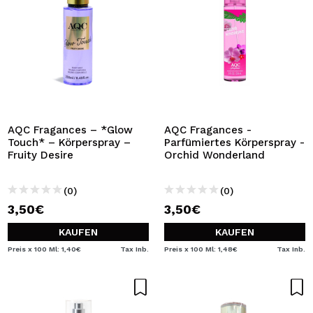
AQC Fragances – *Glow
AQC Fragances -
Touch* – Körperspray –
Parfümiertes Körperspray -
Fruity Desire
Orchid Wonderland
(0)
(0)
3,50€
3,50€
KAUFEN
KAUFEN
Preis x 100 Ml: 1,40€
Tax Inb.
Preis x 100 Ml: 1,48€
Tax Inb.