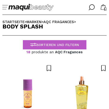
╳
╳
WÄHLE DEINE SPRACHE
STARTSEITE
MARKEN
AQC FRAGANCES
>
>
>
BODY SPLASH
Ich bin bereits #maquilover, ich habe ein Konto
WILLKOMMEN!
ALEMAN
ESPAÑOL
SORTIEREN UND FILTERN
ENGLISH
FRANCES
18
produkte an
AQC Fragances
ITALIANO
PORTUGUESE
Passwort vergessen?
Ich habe hier kein Konto