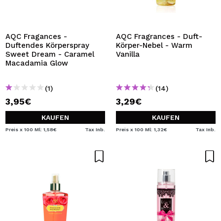
ICH MÖCHTE MICH
REGISTRIEREN
Durch die Erstellung eines Kontos bei Maquillalia.de
AQC Fragances -
AQC Fragrances - Duft-
können Sie Ihre Einkäufe schnell tätigen, den Status Ihrer
Duftendes Körperspray
Körper-Nebel - Warm
Bestellungen überprüfen und Ihre bisherigen Vorgänge
Sweet Dream - Caramel
Vanilla
einsehen.
Macadamia Glow
(1)
(14)
BENUTZERKONTO ERSTELLEN
3,95€
3,29€
KAUFEN
KAUFEN
Preis x 100 Ml: 1,58€
Tax Inb.
Preis x 100 Ml: 1,32€
Tax Inb.