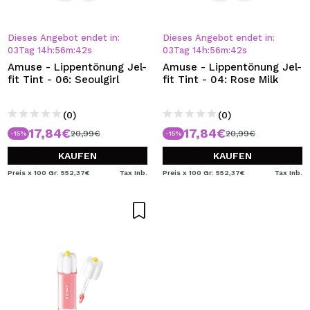
Dieses Angebot endet in:
Dieses Angebot endet in:
03
Tag
14
h
:
56
m
:
41
s
03
Tag
14
h
:
56
m
:
41
s
Amuse - Lippentönung Jel-
Amuse - Lippentönung Jel-
fit Tint - 06: Seoulgirl
fit Tint - 04: Rose Milk
(0)
(0)
17,84€
17,84€
20,99€
20,99€
-15%
-15%
KAUFEN
KAUFEN
Preis x 100 Gr: 552,37€
Tax Inb.
Preis x 100 Gr: 552,37€
Tax Inb.