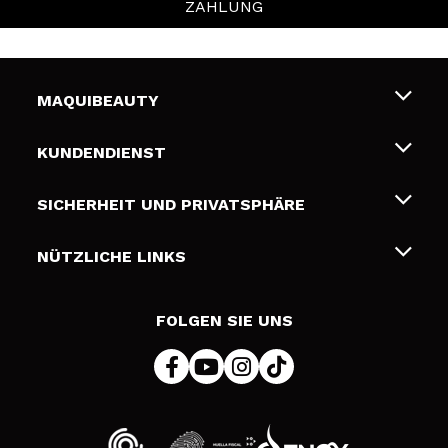
ZAHLUNG
MAQUIBEAUTY
Über uns
KUNDENDIENST
Beschäftigung
Liefer- und Versandkosten
SICHERHEIT UND PRIVATSPHÄRE
Geschenkkarten
Widerruf / Rücksendungen
Bedingungen und Datenschutz
NÜTZLICHE LINKS
Zahlung
Datenschutzrichtlinie
Kontakt
Cookies Policy
FOLGEN SIE UNS
Online Streitschlichtung (ODR)