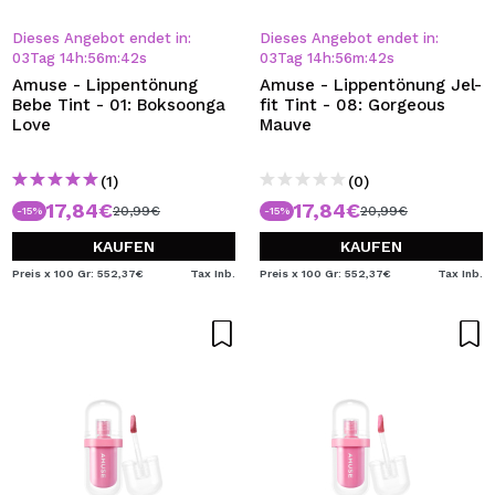
Dieses Angebot endet in:
Dieses Angebot endet in:
03
Tag
14
h
:
56
m
:
41
s
03
Tag
14
h
:
56
m
:
41
s
Amuse - Lippentönung
Amuse - Lippentönung Jel-
Bebe Tint - 01: Boksoonga
fit Tint - 08: Gorgeous
Love
Mauve
(1)
(0)
17,84€
17,84€
20,99€
20,99€
-15%
-15%
KAUFEN
KAUFEN
Preis x 100 Gr: 552,37€
Tax Inb.
Preis x 100 Gr: 552,37€
Tax Inb.