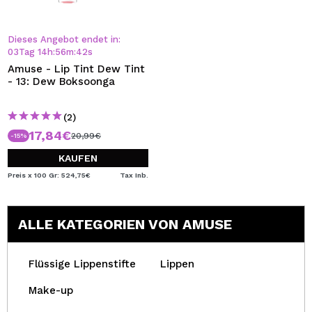
Dieses Angebot endet in:
03
Tag
14
h
:
56
m
:
41
s
Amuse - Lip Tint Dew Tint
- 13: Dew Boksoonga
(2)
17,84€
20,99€
-15%
KAUFEN
Preis x 100 Gr: 524,75€
Tax Inb.
ALLE KATEGORIEN VON AMUSE
Flüssige Lippenstifte
Lippen
Make-up