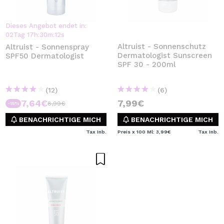
Dieses Angebot endet in:
02
Tag
17
h
:
30
m
:
12
s
Altruist - Sonnenschutz
Altruist - Sonnenspray
Dermatologist Sunscreen
SPF50 Dermatologist
SPF 30 - 200ml
(12)
(6)
7,64€
7,99€
8,99€
-15%
BENACHRICHTIGE MICH
BENACHRICHTIGE MICH
Tax Inb.
Preis x 100 Ml: 3,99€
Tax Inb.