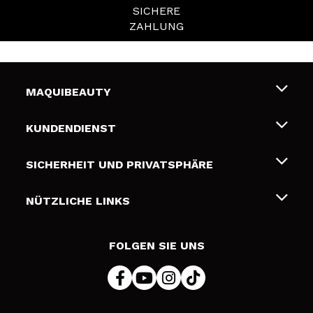
SICHERE
ZAHLUNG
MAQUIBEAUTY
Über uns
KUNDENDIENST
Beschäftigung
Liefer- und Versandkosten
SICHERHEIT UND PRIVATSPHÄRE
Geschenkkarten
Widerruf / Rücksendungen
Bedingungen und Datenschutz
NÜTZLICHE LINKS
Zahlung
Datenschutzrichtlinie
Kontakt
Cookies Policy
FOLGEN SIE UNS
Online Streitschlichtung (ODR)