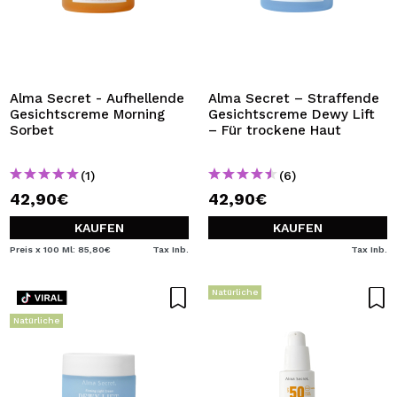
Alma Secret - Aufhellende
Alma Secret – Straffende
Gesichtscreme Morning
Gesichtscreme Dewy Lift
Sorbet
– Für trockene Haut
(1)
(6)
42,90€
42,90€
KAUFEN
KAUFEN
Preis x 100 Ml: 85,80€
Tax Inb.
Tax Inb.
Natürliche
Natürliche