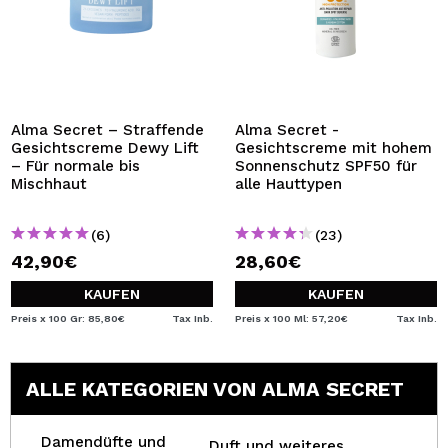
Alma Secret – Straffende
Alma Secret -
Gesichtscreme Dewy Lift
Gesichtscreme mit hohem
– Für normale bis
Sonnenschutz SPF50 für
Mischhaut
alle Hauttypen
(6)
(23)
42,90€
28,60€
KAUFEN
KAUFEN
Preis x 100 Gr: 85,80€
Tax Inb.
Preis x 100 Ml: 57,20€
Tax Inb.
ALLE KATEGORIEN VON ALMA SECRET
Damendüfte und
Duft und weiteres