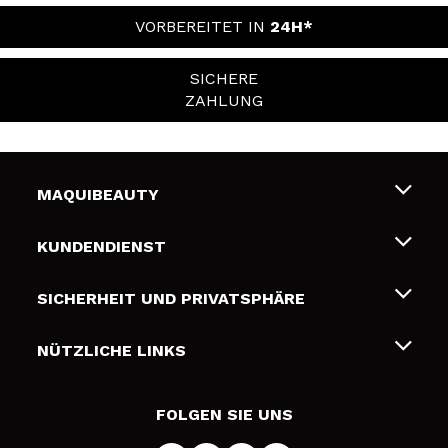
VORBEREITET IN
24H*
SICHERE
ZAHLUNG
MAQUIBEAUTY
Über uns
KUNDENDIENST
Beschäftigung
Liefer- und Versandkosten
SICHERHEIT UND PRIVATSPHÄRE
Geschenkkarten
Widerruf / Rücksendungen
Bedingungen und Datenschutz
NÜTZLICHE LINKS
Zahlung
Datenschutzrichtlinie
Kontakt
Cookies Policy
FOLGEN SIE UNS
Online Streitschlichtung (ODR)