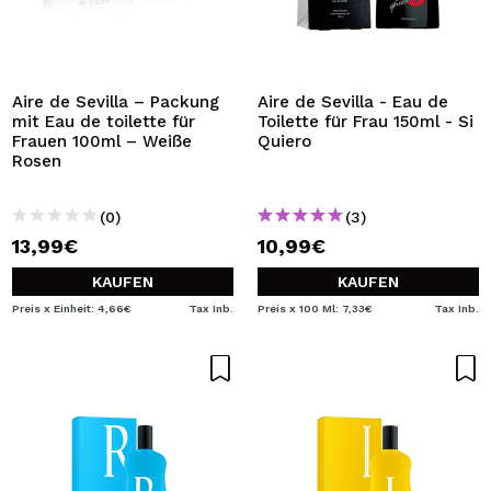
Aire de Sevilla – Packung
Aire de Sevilla - Eau de
mit Eau de toilette für
Toilette für Frau 150ml - Si
Frauen 100ml – Weiße
Quiero
Rosen
(0)
(3)
13,99€
10,99€
KAUFEN
KAUFEN
Preis x Einheit: 4,66€
Tax Inb.
Preis x 100 Ml: 7,33€
Tax Inb.