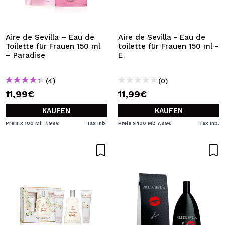
ICH MÖCHTE MICH
REGISTRIEREN
Durch die Erstellung eines Kontos bei Maquillalia.de
Aire de Sevilla – Eau de
Aire de Sevilla - Eau de
können Sie Ihre Einkäufe schnell tätigen, den Status Ihrer
Toilette für Frauen 150 ml
toilette für Frauen 150 ml -
Bestellungen überprüfen und Ihre bisherigen Vorgänge
– Paradise
E
einsehen.
(4)
(0)
11,99€
11,99€
BENUTZERKONTO ERSTELLEN
KAUFEN
KAUFEN
Preis x 100 Ml: 7,99€
Tax Inb.
Preis x 100 Ml: 7,99€
Tax Inb.