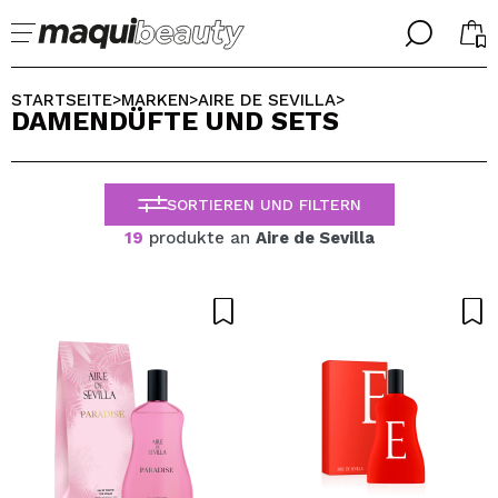
╳
╳
WÄHLE DEINE SPRACHE
STARTSEITE
MARKEN
AIRE DE SEVILLA
>
>
>
DAMENDÜFTE UND SETS
Ich bin bereits #maquilover, ich habe ein Konto
WILLKOMMEN!
ALEMAN
ESPAÑOL
SORTIEREN UND FILTERN
ENGLISH
FRANCES
19
produkte an
Aire de Sevilla
ITALIANO
PORTUGUESE
Passwort vergessen?
Ich habe hier kein Konto