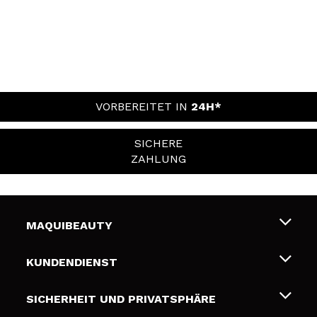
VORBEREITET IN
24H*
SICHERE
ZAHLUNG
MAQUIBEAUTY
Über uns
KUNDENDIENST
Beschäftigung
Liefer- und Versandkosten
SICHERHEIT UND PRIVATSPHÄRE
Geschenkkarten
Widerruf / Rücksendungen