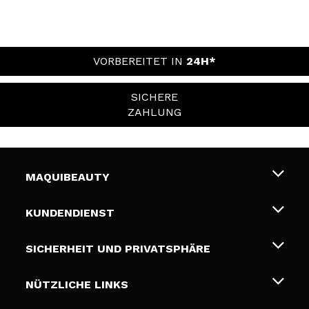
VORBEREITET IN
24H*
SICHERE
ZAHLUNG
MAQUIBEAUTY
Über uns
KUNDENDIENST
Beschäftigung
Liefer- und Versandkosten
SICHERHEIT UND PRIVATSPHÄRE
Geschenkkarten
Widerruf / Rücksendungen
Bedingungen und Datenschutz
NÜTZLICHE LINKS
Zahlung
Datenschutzrichtlinie
Kontakt