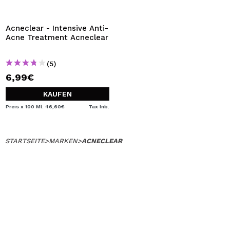
ICH MÖCHTE MICH
REGISTRIEREN
Acneclear - Intensive Anti-
Acne Treatment Acneclear
Durch die Erstellung eines Kontos bei Maquillalia.de
können Sie Ihre Einkäufe schnell tätigen, den Status Ihrer
Bestellungen überprüfen und Ihre bisherigen Vorgänge
(5)
einsehen.
6,99€
KAUFEN
BENUTZERKONTO ERSTELLEN
Preis x 100 Ml: 46,60€
Tax Inb.
STARTSEITE
>
MARKEN
>
ACNECLEAR