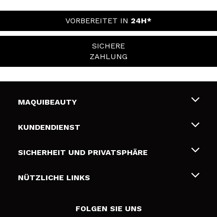
VORBEREITET IN
24H*
SICHERE
ZAHLUNG
MAQUIBEAUTY
Über uns
KUNDENDIENST
Beschäftigung
Liefer- und Versandkosten
SICHERHEIT UND PRIVATSPHÄRE
Geschenkkarten
Widerruf / Rücksendungen
Bedingungen und Datenschutz
NÜTZLICHE LINKS
Zahlung
Datenschutzrichtlinie
Kontakt
Cookies Policy
FOLGEN SIE UNS