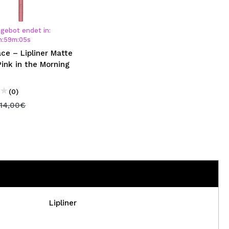
nsehen.
gebot endet in:
h
:
59
m
:
05
s
NUTZERKONTO ERSTELLEN
ce – Lipliner Matte
 Pink in the Morning
(0)
14,00€
Lipliner