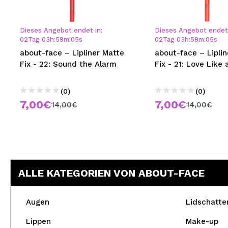
MAQUIFARMA
KOREA ZONE
Dieses Angebot endet in:
Dieses Angebot endet 
02
Tag
03
h
:
59
m
:
05
s
02
Tag
03
h
:
59
m
:
05
s
TRAVEL SIZE
about-face – Lipliner Matte
about-face – Lipli
Fix - 22: Sound the Alarm
Fix - 21: Love Like
NATURE
(0)
(0)
7,00€
7,00€
SPECIALS
14,00€
14,00€
OUTLET
SIE SIND ZURÜCKGEKEHRT!
BALD VERFÜGBAR
ALLE KATEGORIEN VON ABOUT-FACE
BLOG
Augen
Lidschatte
Lippen
Make-up