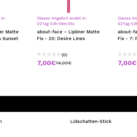
bisherigen Vorgänge ei
in:
Dieses Angebot endet in:
Dieses An
02
Tag
03
h
:
59
m
:
05
s
02
Tag
03
BE
ner Matte
about-face – Lipliner Matte
about-fa
 a Sunset
Fix - 20: Desire Lines
Fix - 7:
(0)
7,00€
7,00€
14,00€
n
Lidschatten-Stick