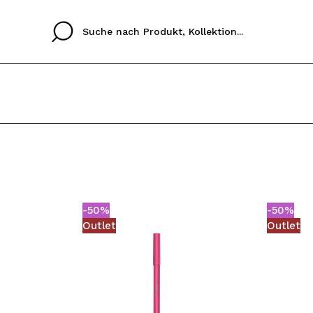
Cristina
Antonia
Ines
Ich habe hier kein K
SPRACHE
ez que
Buena experiencia
Muy bien
Spedizi
ICH M
ALEMAN
ESPAÑOL
eriencia
imballa
-50%
-50%
ajería.
elegan
REGIS
Outlet
Outlet
colori sc
Durch die Erstellung e
Einkäufe schnell tätig