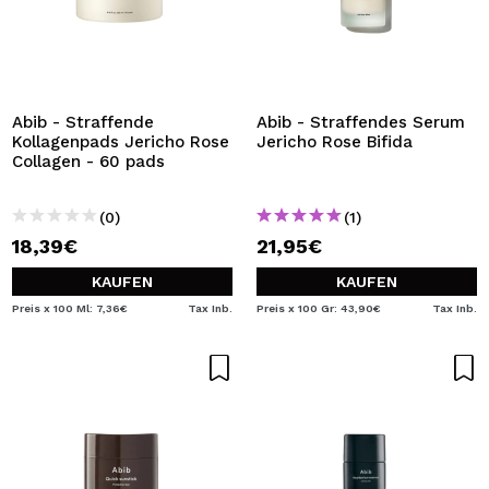
Abib - Straffende
Abib - Straffendes Serum
Kollagenpads Jericho Rose
Jericho Rose Bifida
Collagen - 60 pads
(0)
(1)
18,39€
21,95€
KAUFEN
KAUFEN
Preis x 100 Ml: 7,36€
Tax Inb.
Preis x 100 Gr: 43,90€
Tax Inb.