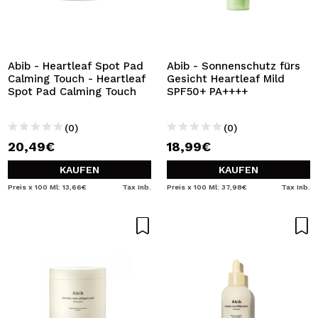
Abib - Heartleaf Spot Pad
Abib - Sonnenschutz fürs
Calming Touch - Heartleaf
Gesicht Heartleaf Mild
Spot Pad Calming Touch
SPF50+ PA++++
(0)
(0)
20,49€
18,99€
KAUFEN
KAUFEN
Preis x 100 Ml: 13,66€
Tax Inb.
Preis x 100 Ml: 37,98€
Tax Inb.