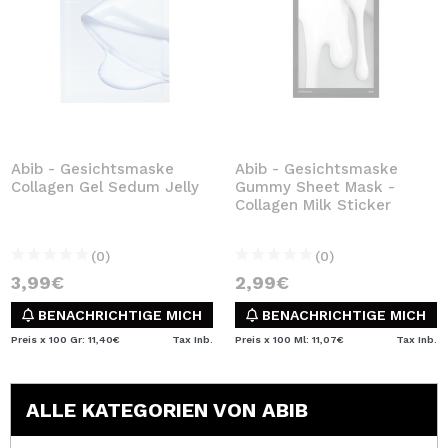
Abib - Gesichtsmaske
Abib - Gesichtsmaske
Collagen Gel Sedum Jelly
Gummy Sheet Mask -
Collagen Milk Sticker
(0)
(0)
3,99€
2,99€
BENACHRICHTIGE MICH
BENACHRICHTIGE MICH
Preis x 100 Gr: 11,40€
Tax Inb.
Preis x 100 Ml: 11,07€
Tax Inb.
ALLE KATEGORIEN VON ABIB