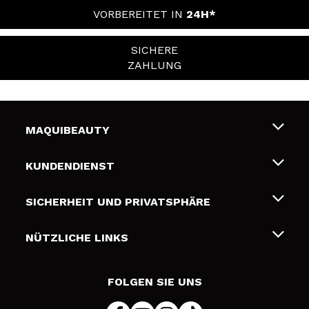
VORBEREITET IN
24H*
SICHERE
ZAHLUNG
MAQUIBEAUTY
Über uns
KUNDENDIENST
Beschäftigung
Liefer- und Versandkosten
SICHERHEIT UND PRIVATSPHÄRE
Geschenkkarten
Widerruf / Rücksendungen
Bedingungen und Datenschutz
NÜTZLICHE LINKS
Zahlung
Datenschutzrichtlinie
Kontakt
Cookies Policy
FOLGEN SIE UNS
Online Streitschlichtung (ODR)