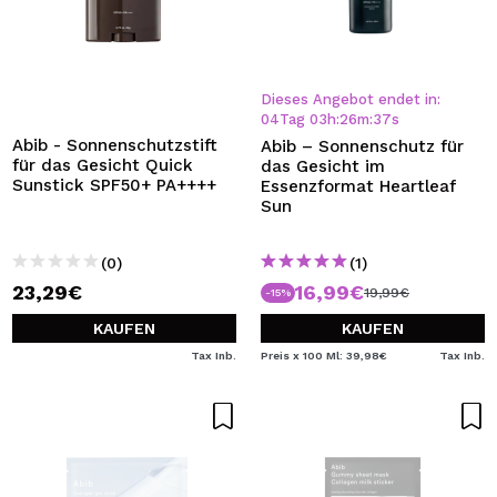
Dieses Angebot endet in:
04
Tag
03
h
:
26
m
:
37
s
Abib - Sonnenschutzstift
Abib – Sonnenschutz für
für das Gesicht Quick
das Gesicht im
Sunstick SPF50+ PA++++
Essenzformat Heartleaf
Sun
(0)
(1)
23,29€
16,99€
19,99€
-15%
KAUFEN
KAUFEN
Tax Inb.
Preis x 100 Ml: 39,98€
Tax Inb.