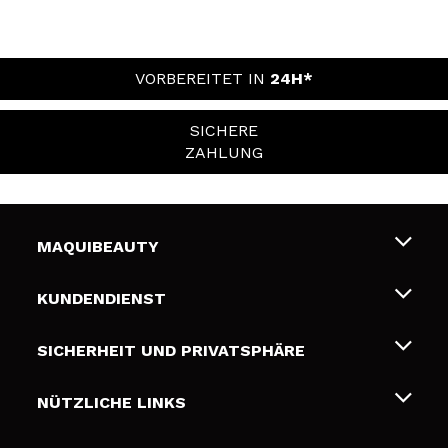
VORBEREITET IN
24H*
SICHERE
ZAHLUNG
MAQUIBEAUTY
Über uns
KUNDENDIENST
Beschäftigung
Liefer- und Versandkosten
SICHERHEIT UND PRIVATSPHÄRE
Geschenkkarten
Widerruf / Rücksendungen
Bedingungen und Datenschutz
NÜTZLICHE LINKS
Zahlung
Datenschutzrichtlinie
Kontakt