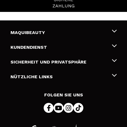
ZAHLUNG
MAQUIBEAUTY
Über uns
KUNDENDIENST
Beschäftigung
Liefer- und Versandkosten
SICHERHEIT UND PRIVATSPHÄRE
Geschenkkarten
Widerruf / Rücksendungen
Bedingungen und Datenschutz
NÜTZLICHE LINKS
Zahlung
Datenschutzrichtlinie
Kontakt
Cookies Policy
FOLGEN SIE UNS
Online Streitschlichtung (ODR)