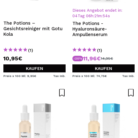
Dieses Angebot endet in:
04
Tag
06
h
:
21
m
:
54
s
The Potions –
The Potions -
Gesichtsreiniger mit Gotu
Hyaluronsäure-
Kola
Ampullenserum
(1)
(1)
10,95€
11,96€
14,95€
-20%
KAUFEN
KAUFEN
Preis x 100 Ml: 9,95€
Tax Inb.
Preis x 100 Ml: 74,75€
Tax Inb.