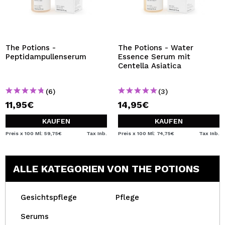
The Potions -
The Potions - Water
Peptidampullenserum
Essence Serum mit
Centella Asiatica
(6)
(3)
11,95€
14,95€
KAUFEN
KAUFEN
Preis x 100 Ml: 59,75€
Tax Inb.
Preis x 100 Ml: 74,75€
Tax Inb.
ALLE KATEGORIEN VON THE POTIONS
Gesichtspflege
Pflege
Serums