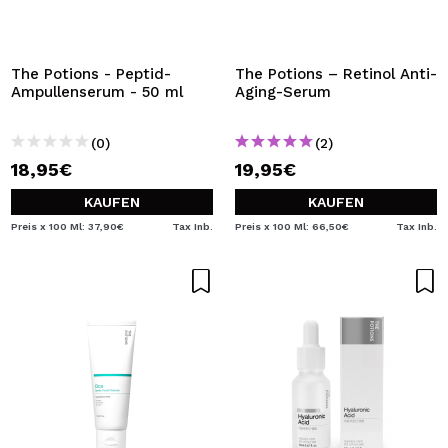
The Potions - Peptid-
The Potions – Retinol Anti-
Ampullenserum - 50 ml
Aging-Serum
(0)
(2)
18,95€
19,95€
KAUFEN
KAUFEN
Preis x 100 Ml: 37,90€
Tax Inb.
Preis x 100 Ml: 66,50€
Tax Inb.