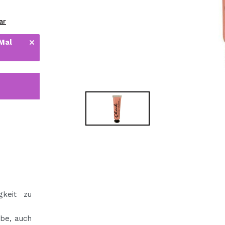
bisherigen Vorgänge ei
ar
 Mal
BE
gkeit zu
rbe, auch