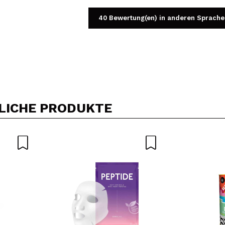
40 Bewertung(en) in anderen Sprache
Ein Video oder Foto teilen
Dein Video könnte das erste sein. Stell es dir vor...
LICHE PRODUKTE
5/
Kauf empfehlen?
Ja
Nein
DEN