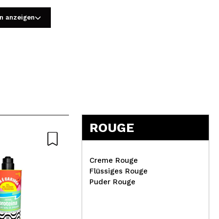
n anzeigen
5
ROUGE
Natürliche
Nat
Creme Rouge
Flüssiges Rouge
Puder Rouge