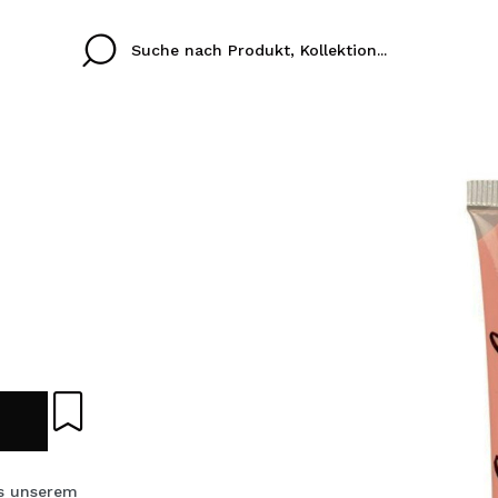
Cristina
Antonia
Ines
Ich habe hier kein K
SPRACHE
ez que
Buena experiencia
Muy bien
Spedizi
ICH M
ALEMAN
ESPAÑOL
eriencia
imballa
ajería.
elegan
REGIS
colori sc
Durch die Erstellung e
Einkäufe schnell tätig
s unserem