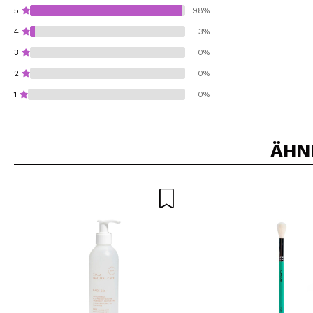
5
98%
4
3%
3
0%
2
0%
1
0%
ÄHN
Würden Sie diesen 
SEN