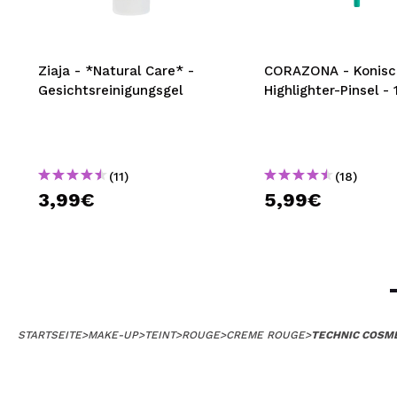
Ziaja - *Natural Care* -
CORAZONA - Konisc
Gesichtsreinigungsgel
Highlighter-Pinsel -
(11)
(18)
3,99€
5,99€
STARTSEITE
>
MAKE-UP
>
TEINT
>
ROUGE
>
CREME ROUGE
>
TECHNIC COSME