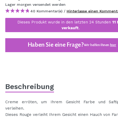
MAQUIFARMA
Lager
morgen
versendet werden
40 Kommentar(e) /
Hinterlasse einen Komment
KOREA ZONE
Dieses Produkt wurde in den letzten 24 Stunden
11
TRAVEL SIZE
verkauft
.
NATURE
Haben Sie eine Frage?
Wir helfen Ihnen
hier
SPECIALS
OUTLET
SIE SIND ZURÜCKGEKEHRT!
BALD VERFÜGBAR
Beschreibung
BLOG
Creme erröten, um Ihrem Gesicht Farbe und Safti
verleihen.
Dieses Rouge verleiht Ihrem Gesicht einen Hauch von Fa