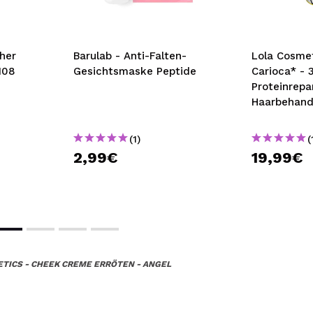
her
Barulab - Anti-Falten-
Lola Cosmet
 108
Gesichtsmaske Peptide
Carioca* - 3
Proteinrepa
Haarbehand
(1)
(
2,99€
19,99€
TICS - CHEEK CREME ERRÖTEN - ANGEL