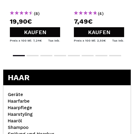
(8)
(4)
19,90€
7,49€
KAUFEN
KAUFEN
Preis x 100 Ml: 7,24€
Tax Inb.
Preis x 100 Ml: 2,50€
Tax Inb.
HAAR
Geräte
Haarfarbe
Haarpflege
Haarstyling
Haaröl
Shampoo