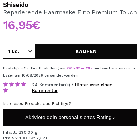
ICH MÖCHTE MICH
Shiseido
REGISTRIEREN
Reparierende Haarmaske Fino Premium Touch
16,95€
Durch die Erstellung eines Kontos bei Maquillalia.de
können Sie Ihre Einkäufe schnell tätigen, den Status Ihrer
Bestellungen überprüfen und Ihre bisherigen Vorgänge
einsehen.
KAUFEN
BENUTZERKONTO ERSTELLEN
Bestätigen Sie Ihre Bestellung vor
06
h
:
33
m
:
23
s
und wird aus unserem
Lager
am 10/08/2026
versendet werden
24 Kommentar(e) /
Hinterlasse einen
Kommentar
Ist dieses Produkt das Richtige?
Aktiviere dein personalisiertes Rating ›
Inhalt: 230.00 gr
Preis x 100 Gr: 7,37€