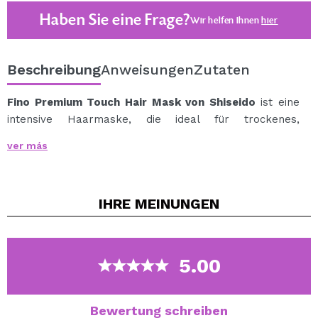
Haben Sie eine Frage?
Wir helfen Ihnen
hier
Beschreibung
Anweisungen
Zutaten
Fino Premium Touch Hair Mask von Shiseido
ist eine
intensive Haarmaske, die ideal für trockenes,
geschädigtes oder chemisch behandeltes Haar ist.
ver más
Seine reichhaltige und hochwirksame Formel dringt tief
in die Haarfaser ein, um sie von der Wurzel bis zur
Spitze mit Feuchtigkeit zu versorgen, zu stärken und zu
IHRE
MEINUNGEN
reparieren.
Angereichert mit wichtigen Inhaltsstoffen wie Royal
Jelly EX, PCA und Lipidure EX wirkt diese Maske mit
einem System aus 7 Essenzen, die die
5.00
Feuchtigkeitsversorgung, Elastizität, Weichheit,
Feuchtigkeitskontrolle, den Glanz und den Farbschutz
verbessern.
Bewertung schreiben