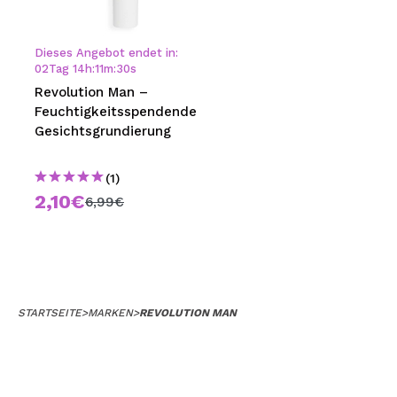
MAQUIFARMA
KOREA ZONE
Dieses Angebot endet in:
02
Tag
14
h
:
11
m
:
30
s
TRAVEL SIZE
Revolution Man –
Feuchtigkeitsspendende
NATURE
Gesichtsgrundierung
(1)
SPECIALS
2,10€
6,99€
OUTLET
SIE SIND ZURÜCKGEKEHRT!
BALD VERFÜGBAR
STARTSEITE
>
MARKEN
>
REVOLUTION MAN
BLOG