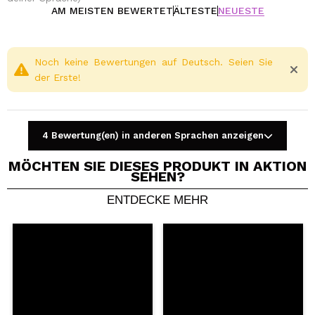
sie mit einer subtilen Farbkorrektur. Es passt zu
AM MEISTEN BEWERTET
ÄLTESTE
NEUESTE
allen Hauttönen, von hell bis dunkel.
Neutrale Töne sehen mit beiden großartig aus.
Noch keine Bewertungen auf Deutsch. Seien Sie
der Erste!
Peach
Cruelty free.
4 Bewertung(en) in anderen Sprachen anzeigen
MÖCHTEN SIE DIESES PRODUKT IN AKTION
SEHEN?
ENTDECKE MEHR
Ein Video oder Foto teilen
Dein Video könnte das erste sein. Stell es dir vor...
Würden Sie diesen Kauf empfehlen?
Ja
Nein
5/5