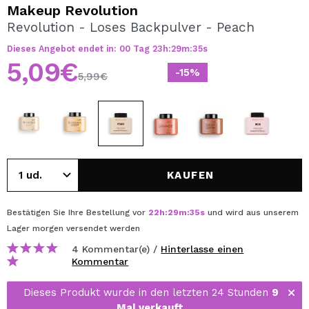
ICH MÖCHTE MICH
Makeup Revolution
REGISTRIEREN
Revolution - Loses Backpulver - Peach
Dieses Angebot endet in:
00
Tag
23
h
:
29
m
:
35
s
Durch die Erstellung eines Kontos bei Maquillalia.de
können Sie Ihre Einkäufe schnell tätigen, den Status Ihrer
5,09€
-15%
Bestellungen überprüfen und Ihre bisherigen Vorgänge
5,99€
einsehen.
BENUTZERKONTO ERSTELLEN
KAUFEN
Bestätigen Sie Ihre Bestellung vor
22
h
:
29
m
:
35
s
und wird aus unserem
Lager
morgen
versendet werden
4 Kommentar(e) /
Hinterlasse einen
Kommentar
Dieses Produkt wurde in den letzten 24 Stunden
9
Mal verkauft
.