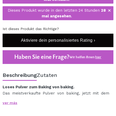
Dieses Produkt wurde in den letzten 24 Stunden
28
mal angesehen
.
Ist dieses Produkt das Richtige?
Aktiviere dein personalisiertes Rating ›
Haben Sie eine Frage?
Wir helfen Ihnen
hier
Beschreibung
Zutaten
Loses Pulver zum Baking von baking.
Das meistverkaufte Pulver von baking, jetzt mit dem
süßesten Pigment!
ver más
Beleuchten und fixieren Sie sie mit den neuen baking-
Backpulvern, die fein gemahlen sind, um Ihrer