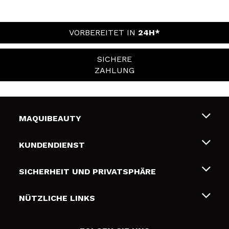
VORBEREITET IN
24H*
SICHERE
ZAHLUNG
MAQUIBEAUTY
Über uns
KUNDENDIENST
Beschäftigung
Liefer- und Versandkosten
SICHERHEIT UND PRIVATSPHÄRE
Geschenkkarten
Widerruf / Rücksendungen
Bedingungen und Datenschutz
NÜTZLICHE LINKS
Zahlung
Datenschutzrichtlinie
Kontakt
Cookies Policy