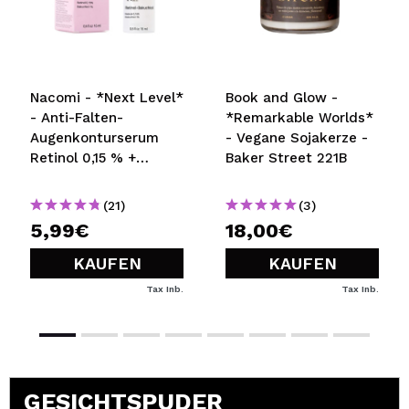
Nacomi - *Next Level*
Book and Glow -
- Anti-Falten-
*Remarkable Worlds*
Augenkonturserum
- Vegane Sojakerze -
Retinol 0,15 % +
Baker Street 221B
Bakuchiol 1 %
(21)
(3)
5,99€
18,00€
KAUFEN
KAUFEN
Tax Inb.
Tax Inb.
GESICHTSPUDER