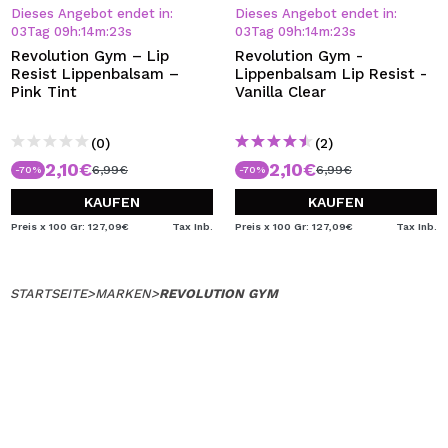
ICH MÖCHTE MICH
Dieses Angebot endet in:
Dieses Angebot endet in:
REGISTRIEREN
03
Tag
09
h
:
14
m
:
23
s
03
Tag
09
h
:
14
m
:
23
s
Revolution Gym – Lip
Revolution Gym -
Durch die Erstellung eines Kontos bei Maquillalia.de
Resist Lippenbalsam –
Lippenbalsam Lip Resist -
können Sie Ihre Einkäufe schnell tätigen, den Status Ihrer
Pink Tint
Vanilla Clear
Bestellungen überprüfen und Ihre bisherigen Vorgänge
einsehen.
(0)
(2)
2,10€
2,10€
6,99€
6,99€
-70%
-70%
BENUTZERKONTO ERSTELLEN
KAUFEN
KAUFEN
Preis x 100 Gr: 127,09€
Tax Inb.
Preis x 100 Gr: 127,09€
Tax Inb.
STARTSEITE
>
MARKEN
>
REVOLUTION GYM