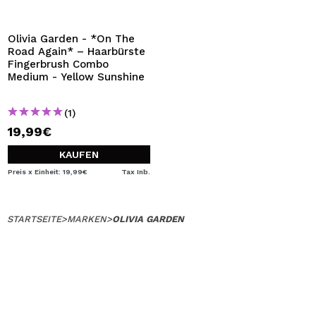
ICH MÖCHTE MICH
REGISTRIEREN
Olivia Garden - *On The
Road Again* – Haarbürste
Durch die Erstellung eines Kontos bei Maquillalia.de
Fingerbrush Combo
können Sie Ihre Einkäufe schnell tätigen, den Status Ihrer
Medium - Yellow Sunshine
Bestellungen überprüfen und Ihre bisherigen Vorgänge
einsehen.
(1)
19,99€
BENUTZERKONTO ERSTELLEN
KAUFEN
Preis x Einheit: 19,99€
Tax Inb.
STARTSEITE
>
MARKEN
>
OLIVIA GARDEN