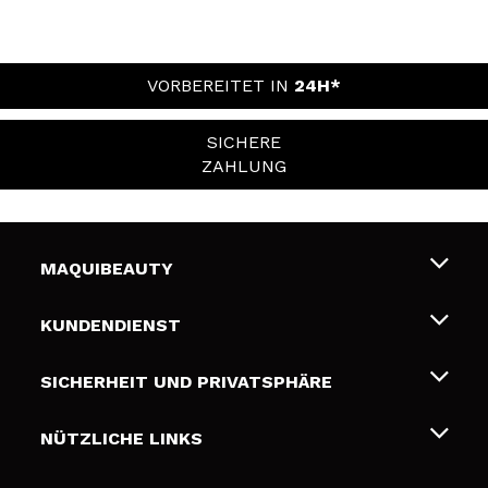
VORBEREITET IN
24H*
SICHERE
ZAHLUNG
MAQUIBEAUTY
Über uns
KUNDENDIENST
Beschäftigung
Liefer- und Versandkosten
SICHERHEIT UND PRIVATSPHÄRE
Geschenkkarten
Widerruf / Rücksendungen
Bedingungen und Datenschutz
NÜTZLICHE LINKS
Zahlung
Datenschutzrichtlinie
Kontakt