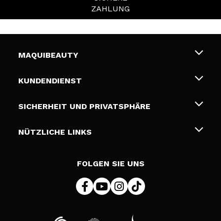
ZAHLUNG
MAQUIBEAUTY
Über uns
KUNDENDIENST
Beschäftigung
Liefer- und Versandkosten
SICHERHEIT UND PRIVATSPHÄRE
Geschenkkarten
Widerruf / Rücksendungen
Bedingungen und Datenschutz
NÜTZLICHE LINKS
Zahlung
Datenschutzrichtlinie
Kontakt
Cookies Policy
FOLGEN SIE UNS
Online Streitschlichtung (ODR)