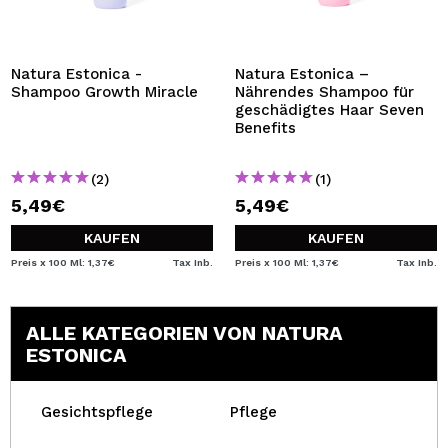
ICH MÖCHTE MICH
REGISTRIEREN
Durch die Erstellung eines Kontos bei Maquillalia.de
Natura Estonica -
Natura Estonica –
können Sie Ihre Einkäufe schnell tätigen, den Status Ihrer
Shampoo Growth Miracle
Nährendes Shampoo für
Bestellungen überprüfen und Ihre bisherigen Vorgänge
geschädigtes Haar Seven
einsehen.
Benefits
(2)
(1)
BENUTZERKONTO ERSTELLEN
5,49€
5,49€
KAUFEN
KAUFEN
Preis x 100 Ml: 1,37€
Tax Inb.
Preis x 100 Ml: 1,37€
Tax Inb.
ALLE KATEGORIEN VON NATURA
ESTONICA
Gesichtspflege
Pflege