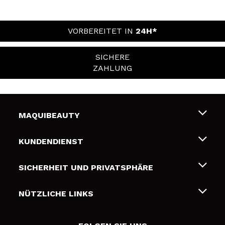
VORBEREITET IN
24H*
SICHERE
ZAHLUNG
MAQUIBEAUTY
Über uns
KUNDENDIENST
Beschäftigung
Liefer- und Versandkosten
SICHERHEIT UND PRIVATSPHÄRE
Geschenkkarten
Widerruf / Rücksendungen
Bedingungen und Datenschutz
NÜTZLICHE LINKS
Zahlung
Datenschutzrichtlinie
Kontakt
Cookies Policy