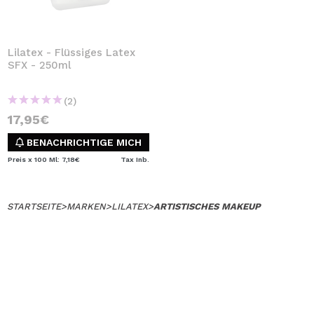
Lilatex - Flüssiges Latex
SFX - 250ml
(2)
17,95€
BENACHRICHTIGE MICH
Preis x 100 Ml: 7,18€
Tax Inb.
STARTSEITE
>
MARKEN
>
LILATEX
>
ARTISTISCHES MAKEUP