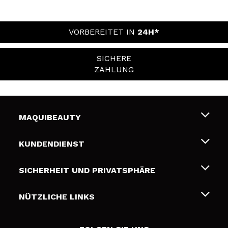
VORBEREITET IN
24H*
SICHERE
ZAHLUNG
MAQUIBEAUTY
Über uns
KUNDENDIENST
Beschäftigung
Liefer- und Versandkosten
SICHERHEIT UND PRIVATSPHÄRE
Geschenkkarten
Widerruf / Rücksendungen
Bedingungen und Datenschutz
NÜTZLICHE LINKS
Zahlung
Datenschutzrichtlinie
Kontakt
Cookies Policy