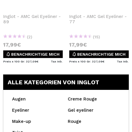
Inglot - AMC Gel Eyeliner -
Inglot - AMC Gel Eyeliner -
89
77
(2)
(15)
17,99€
17,99€
BENACHRICHTIGE MICH
BENACHRICHTIGE MICH
Preis x 100 Gr: 327,09€
Tax Inb.
Preis x 100 Gr: 327,09€
Tax Inb.
ALLE KATEGORIEN VON INGLOT
Augen
Creme Rouge
Eyeliner
Gel eyeliner
Make-up
Rouge