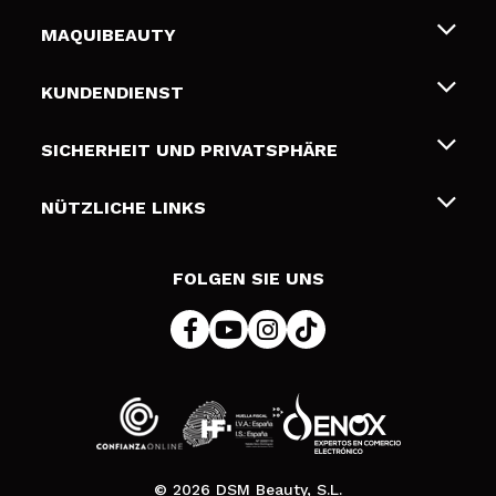
MAQUIBEAUTY
Über uns
KUNDENDIENST
Beschäftigung
Liefer- und Versandkosten
SICHERHEIT UND PRIVATSPHÄRE
Geschenkkarten
Widerruf / Rücksendungen
Bedingungen und Datenschutz
NÜTZLICHE LINKS
Zahlung
Datenschutzrichtlinie
Kontakt
Cookies Policy
FOLGEN SIE UNS
Online Streitschlichtung (ODR)
© 2026 DSM Beauty, S.L.