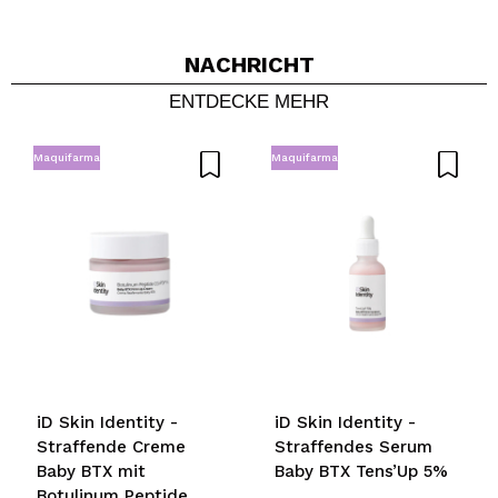
ICH MÖCHTE MICH
REGISTRIEREN
NACHRICHT
Durch die Erstellung eines Kontos bei Maquillalia.de
ENTDECKE MEHR
können Sie Ihre Einkäufe schnell tätigen, den Status Ihrer
Bestellungen überprüfen und Ihre bisherigen Vorgänge
einsehen.
Maquifarma
Maquifarma
BENUTZERKONTO ERSTELLEN
iD Skin Identity -
iD Skin Identity -
Straffende Creme
Straffendes Serum
Baby BTX mit
Baby BTX Tens’Up 5%
Botulinum Peptide