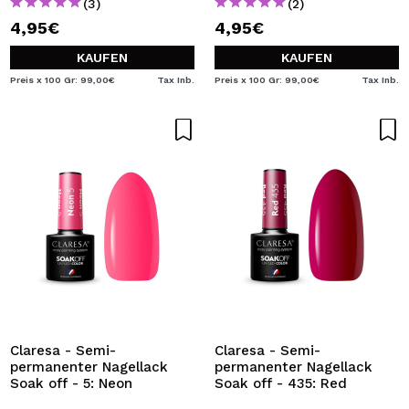
(3)
(2)
4,95€
4,95€
KAUFEN
KAUFEN
Preis x 100 Gr: 99,00€
Tax Inb.
Preis x 100 Gr: 99,00€
Tax Inb.
Claresa - Semi-
Claresa - Semi-
permanenter Nagellack
permanenter Nagellack
Soak off - 5: Neon
Soak off - 435: Red