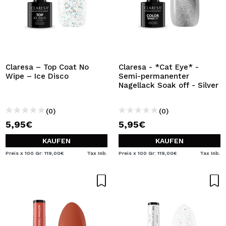
Claresa – Top Coat No
Claresa - *Cat Eye* -
Wipe – Ice Disco
Semi-permanenter
Nagellack Soak off - Silver
(0)
(0)
5,95€
5,95€
KAUFEN
KAUFEN
Preis x 100 Gr: 119,00€
Tax Inb.
Preis x 100 Gr: 119,00€
Tax Inb.