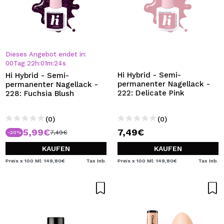
Dieses Angebot endet in:
00
Tag
22
h
:
01
m
:
24
s
Hi Hybrid - Semi-
Hi Hybrid - Semi-
permanenter Nagellack -
permanenter Nagellack -
222: Delicate Pink
228: Fuchsia Blush
(0)
(0)
5,99€
7,49€
7,49€
-20%
KAUFEN
KAUFEN
Preis x 100 Ml: 149,80€
Tax Inb.
Preis x 100 Ml: 149,80€
Tax Inb.