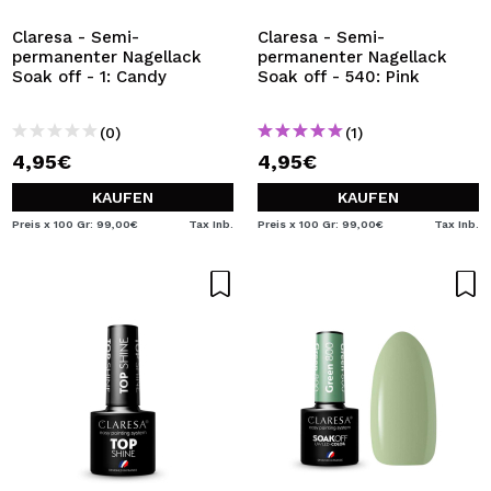
Claresa - Semi-
Claresa - Semi-
permanenter Nagellack
permanenter Nagellack
Soak off - 1: Candy
Soak off - 540: Pink
(0)
(1)
4,95€
4,95€
KAUFEN
KAUFEN
Preis x 100 Gr: 99,00€
Tax Inb.
Preis x 100 Gr: 99,00€
Tax Inb.