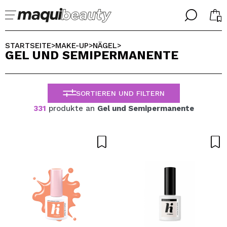
╳
╳
WÄHLE DEINE SPRACHE
STARTSEITE
MAKE-UP
NÄGEL
>
>
>
GEL UND SEMIPERMANENTE
Ich bin bereits #maquilover, ich habe ein Konto
WILLKOMMEN!
ALEMAN
ESPAÑOL
SORTIEREN UND FILTERN
ENGLISH
FRANCES
331
produkte an
Gel und Semipermanente
ITALIANO
PORTUGUESE
Passwort vergessen?
Ich habe hier kein Konto