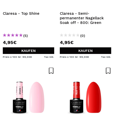
Claresa - Top Shine
Claresa - Semi-
permanenter Nagellack
Soak off - 800: Green
(5)
(0)
4,95€
4,95€
KAUFEN
KAUFEN
Preis x 100 Gr: 99,00€
Tax Inb.
Preis x 100 Gr: 99,00€
Tax Inb.