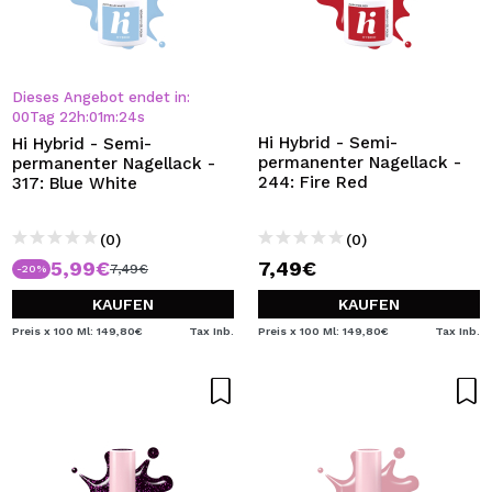
Dieses Angebot endet in:
00
Tag
22
h
:
01
m
:
24
s
Hi Hybrid - Semi-
Hi Hybrid - Semi-
permanenter Nagellack -
permanenter Nagellack -
244: Fire Red
317: Blue White
(0)
(0)
5,99€
7,49€
7,49€
-20%
KAUFEN
KAUFEN
Preis x 100 Ml: 149,80€
Tax Inb.
Preis x 100 Ml: 149,80€
Tax Inb.