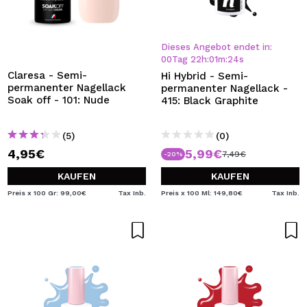
Dieses Angebot endet in:
00
Tag
22
h
:
01
m
:
24
s
Claresa - Semi-
Hi Hybrid - Semi-
permanenter Nagellack
permanenter Nagellack -
Soak off - 101: Nude
415: Black Graphite
(5)
(0)
4,95€
5,99€
7,49€
-20%
KAUFEN
KAUFEN
Preis x 100 Gr: 99,00€
Tax Inb.
Preis x 100 Ml: 149,80€
Tax Inb.