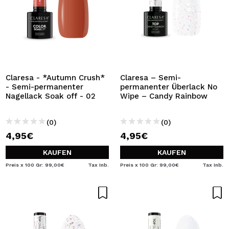
Claresa - *Autumn Crush*
Claresa – Semi-
- Semi-permanenter
permanenter Überlack No
Nagellack Soak off - 02
Wipe – Candy Rainbow
(0)
(0)
4,95€
4,95€
KAUFEN
KAUFEN
Preis x 100 Gr: 99,00€
Tax Inb.
Preis x 100 Gr: 99,00€
Tax Inb.