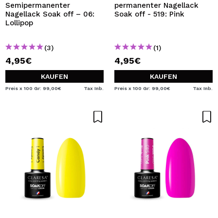
Semipermanenter
permanenter Nagellack
Nagellack Soak off – 06:
Soak off - 519: Pink
Lollipop
(3)
(1)
4,95€
4,95€
KAUFEN
KAUFEN
Preis x 100 Gr: 99,00€
Tax Inb.
Preis x 100 Gr: 99,00€
Tax Inb.