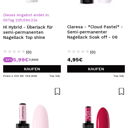
Dieses Angebot endet in:
00
Tag
22
h
:
01
m
:
22
s
Claresa - *Cloud Pastel* -
Hi Hybrid - Überlack für
Semi-permanenter
semi-permanenten
Nagellack Soak off - 06
Nagellack Top shine
(0)
(0)
5,99€
4,95€
7,49€
-20%
KAUFEN
KAUFEN
Preis x 100 Ml: 149,80€
Tax Inb.
Tax Inb.