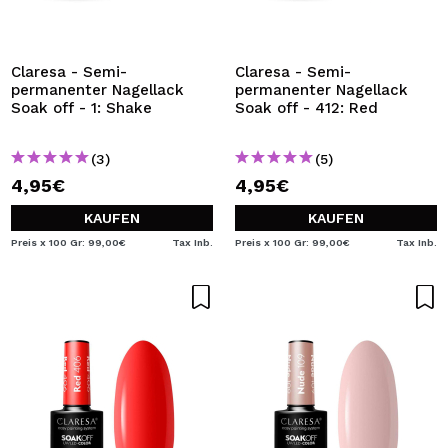
Claresa - Semi-
Claresa - Semi-
permanenter Nagellack
permanenter Nagellack
Soak off - 1: Shake
Soak off - 412: Red
(3)
(5)
4,95€
4,95€
KAUFEN
KAUFEN
Preis x 100 Gr: 99,00€
Tax Inb.
Preis x 100 Gr: 99,00€
Tax Inb.