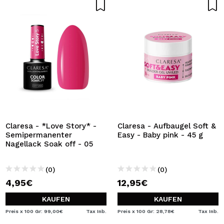
Claresa - *Love Story* -
Claresa - Aufbaugel Soft &
Semipermanenter
Easy - Baby pink - 45 g
Nagellack Soak off - 05
(0)
(0)
4,95€
12,95€
KAUFEN
KAUFEN
Preis x 100 Gr: 99,00€
Tax Inb.
Preis x 100 Gr: 28,78€
Tax Inb.