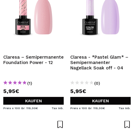
Claresa – Semipermanente
Claresa - *Pastel Glam* –
Foundation Power - 12
Semipermanenter
Nagellack Soak off - 04
(1)
(0)
5,95€
5,95€
KAUFEN
KAUFEN
Preis x 100 Gr: 119,00€
Tax Inb.
Preis x 100 Gr: 119,00€
Tax Inb.