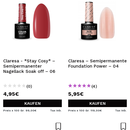
Claresa - *Stay Cosy* –
Claresa – Semipermanente
Semipermanenter
Foundation Power – 04
Nagellack Soak off – 06
(0)
(4)
4,95€
5,95€
KAUFEN
KAUFEN
Preis x 100 Gr: 99,00€
Tax Inb.
Preis x 100 Gr: 119,00€
Tax Inb.