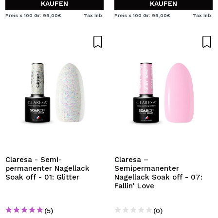
KAUFEN
KAUFEN
Preis x 100 Gr: 99,00€
Tax Inb.
Preis x 100 Gr: 99,00€
Tax Inb.
Claresa - Semi-
Claresa –
permanenter Nagellack
Semipermanenter
Soak off - 01: Glitter
Nagellack Soak off - 07:
Fallin' Love
(5)
(0)