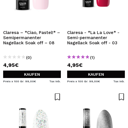
Claresa – *Ciao, Pastel!* –
Claresa - *La La Love* -
Semipermanenter
Semi-permanenter
Nagellack Soak off – 08
Nagellack Soak off - 03
(0)
(1)
4,95€
4,95€
KAUFEN
KAUFEN
Preis x 100 Gr: 99,00€
Tax Inb.
Preis x 100 Gr: 99,00€
Tax Inb.