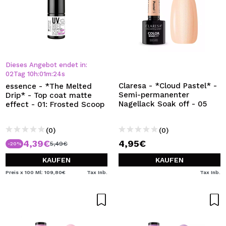
Dieses Angebot endet in:
02
Tag
10
h
:
01
m
:
24
s
Claresa - *Cloud Pastel* -
essence - *The Melted
Semi-permanenter
Drip* - Top coat matte
Nagellack Soak off - 05
effect - 01: Frosted Scoop
(0)
(0)
4,39€
4,95€
5,49€
-20%
KAUFEN
KAUFEN
Preis x 100 Ml: 109,80€
Tax Inb.
Tax Inb.