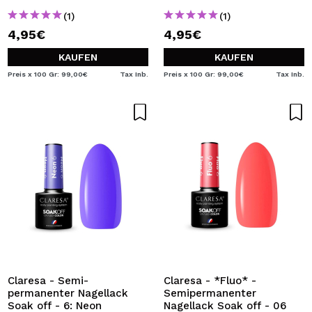
(1)
(1)
4,95€
4,95€
KAUFEN
KAUFEN
Preis x 100 Gr: 99,00€
Tax Inb.
Preis x 100 Gr: 99,00€
Tax Inb.
Claresa - Semi-
Claresa - *Fluo* -
permanenter Nagellack
Semipermanenter
Soak off - 6: Neon
Nagellack Soak off - 06