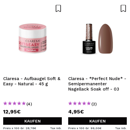
Claresa - Aufbaugel Soft &
Claresa - *Perfect Nude* -
Easy - Natural - 45 g
Semipermanenter
Nagellack Soak off - 03
(4)
(2)
12,95€
4,95€
KAUFEN
KAUFEN
Preis x 100 Gr: 28,78€
Tax Inb.
Preis x 100 Gr: 99,00€
Tax Inb.