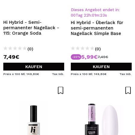
ICH MÖCHTE MICH
REGISTRIEREN
Dieses Angebot endet in:
00
Tag
22
h
:
01
m
:
22
s
Durch die Erstellung eines Kontos bei Maquillalia.de
Hi Hybrid - Semi-
Hi Hybrid - Überlack für
können Sie Ihre Einkäufe schnell tätigen, den Status Ihrer
permanenter Nagellack -
semi-permanenten
Bestellungen überprüfen und Ihre bisherigen Vorgänge
115: Orange Soda
Nagellack Simple Base
einsehen.
(0)
(0)
7,49€
5,99€
7,49€
-20%
BENUTZERKONTO ERSTELLEN
KAUFEN
KAUFEN
Preis x 100 Ml: 149,80€
Tax Inb.
Preis x 100 Ml: 149,80€
Tax Inb.