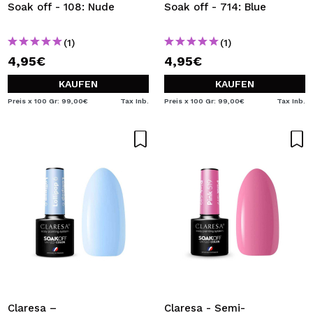
Soak off - 108: Nude
Soak off - 714: Blue
(1)
(1)
4,95€
4,95€
KAUFEN
KAUFEN
Preis x 100 Gr: 99,00€
Tax Inb.
Preis x 100 Gr: 99,00€
Tax Inb.
Claresa –
Claresa - Semi-