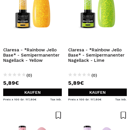
Claresa - *Rainbow Jello
Claresa - *Rainbow Jello
Base* - Semipermanenter
Base* - Semipermanenter
Nagellack - Yellow
Nagellack - Lime
(0)
(0)
5,89€
5,89€
KAUFEN
KAUFEN
Preis x 100 Gr: 117,80€
Tax Inb.
Preis x 100 Gr: 117,80€
Tax Inb.