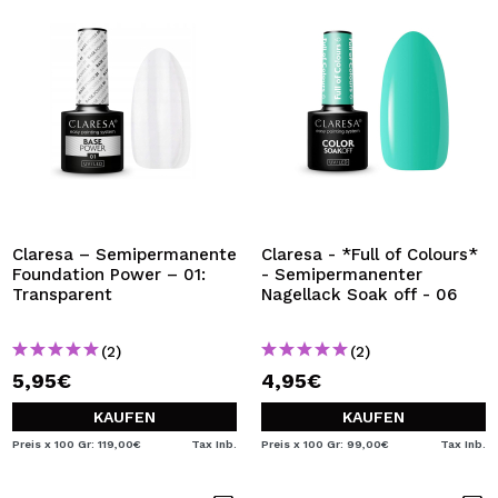
Claresa – Semipermanente
Claresa - *Full of Colours*
Foundation Power – 01:
- Semipermanenter
Transparent
Nagellack Soak off - 06
(2)
(2)
5,95€
4,95€
KAUFEN
KAUFEN
Preis x 100 Gr: 119,00€
Tax Inb.
Preis x 100 Gr: 99,00€
Tax Inb.