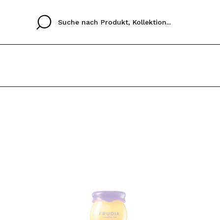
Cristina
Antonia
Ines
Ich habe hier kein K
SPRACHE
ez que
Buena experiencia
Muy bien
Spedizi
ICH M
ALEMAN
ESPAÑOL
eriencia
imballa
ajería.
elegan
REGIS
colori sc
Durch die Erstellung e
Einkäufe schnell tätig