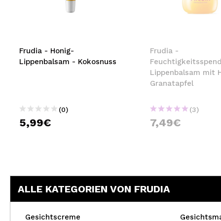
MAQUIFARMA
KOREA ZONE
TRAVEL SIZE
Frudia - Honig-
Frudia -
Lippenbalsam - Kokosnuss
Feuchtigkeitsspen
NATURE
Lippenbalsam mit H
Granatapfel
SPECIALS
(0)
(3)
OUTLET
5,99€
7,49€
SIE SIND ZURÜCKGEKEHRT!
BALD VERFÜGBAR
BLOG
ALLE KATEGORIEN VON FRUDIA
Gesichtscreme
Gesichtsm