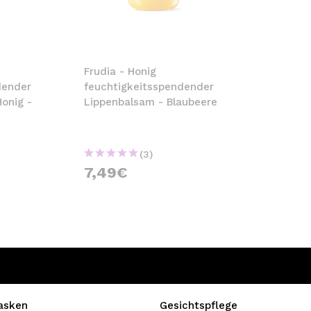
bisherigen Vorgänge ei
BE
Frudia - Honig
dender
feuchtigkeitsspendender
onig -
Lippenbalsam - Blaubeere
(3)
7,49€
asken
Gesichtspflege