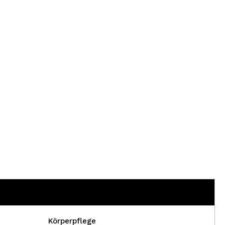
nsehen.
NUTZERKONTO ERSTELLEN
Körperpflege