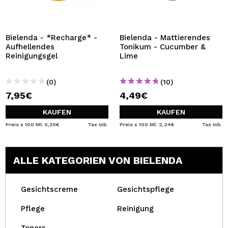
Bielenda - *Recharge* -
Bielenda - Mattierendes
Aufhellendes
Tonikum - Cucumber &
Reinigungsgel
Lime
(0)
(10)
7,95€
4,49€
KAUFEN
KAUFEN
Preis x 100 Ml: 5,30€
Tax Inb.
Preis x 100 Ml: 2,24€
Tax Inb.
ALLE KATEGORIEN VON BIELENDA
Gesichtscreme
Gesichtspflege
Pflege
Reinigung