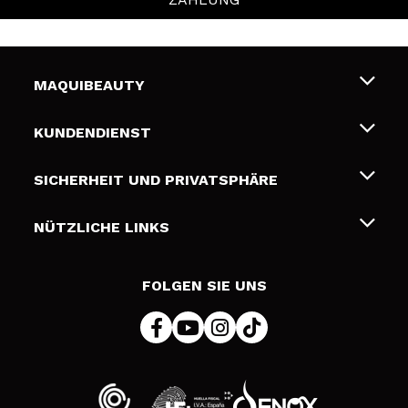
MAQUIBEAUTY
Über uns
KUNDENDIENST
Beschäftigung
Liefer- und Versandkosten
SICHERHEIT UND PRIVATSPHÄRE
Geschenkkarten
Widerruf / Rücksendungen
Bedingungen und Datenschutz
NÜTZLICHE LINKS
Zahlung
Datenschutzrichtlinie
Kontakt
Cookies Policy
FOLGEN SIE UNS
Online Streitschlichtung (ODR)