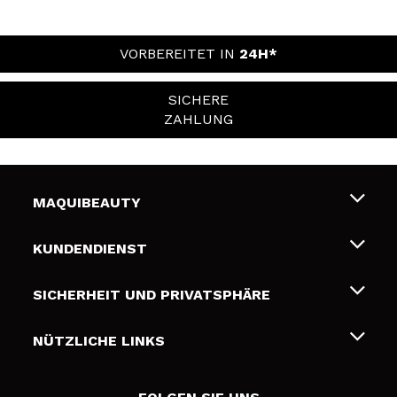
VORBEREITET IN
24H*
SICHERE
ZAHLUNG
MAQUIBEAUTY
Über uns
KUNDENDIENST
Beschäftigung
Liefer- und Versandkosten
SICHERHEIT UND PRIVATSPHÄRE
Geschenkkarten
Widerruf / Rücksendungen
Bedingungen und Datenschutz
NÜTZLICHE LINKS
Zahlung
Datenschutzrichtlinie
Kontakt
Cookies Policy