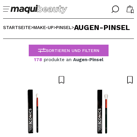
╳
╳
AUGEN-PINSEL
WÄHLE DEINE SPRACHE
STARTSEITE
MAKE-UP
PINSEL
>
>
>
Ich bin bereits #maquilover, ich habe ein Konto
WILLKOMMEN!
ALEMAN
ESPAÑOL
SORTIEREN UND FILTERN
ENGLISH
178
produkte an
Augen-Pinsel
FRANCES
ITALIANO
PORTUGUESE
Passwort vergessen?
Ich habe hier kein Konto