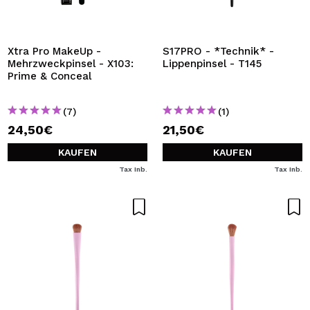
Xtra Pro MakeUp -
S17PRO - *Technik* -
Mehrzweckpinsel - X103:
Lippenpinsel - T145
Prime & Conceal
(7)
(1)
24,50€
21,50€
KAUFEN
KAUFEN
Tax Inb.
Tax Inb.