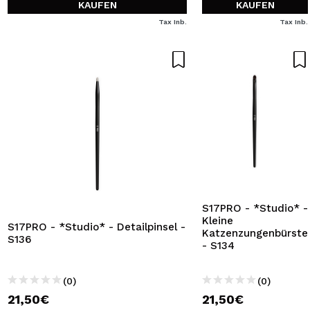
KAUFEN
KAUFEN
Tax Inb.
Tax Inb.
S17PRO - *Studio* -
Kleine
S17PRO - *Studio* - Detailpinsel -
Katzenzungenbürste
S136
- S134
(0)
(0)
21,50€
21,50€