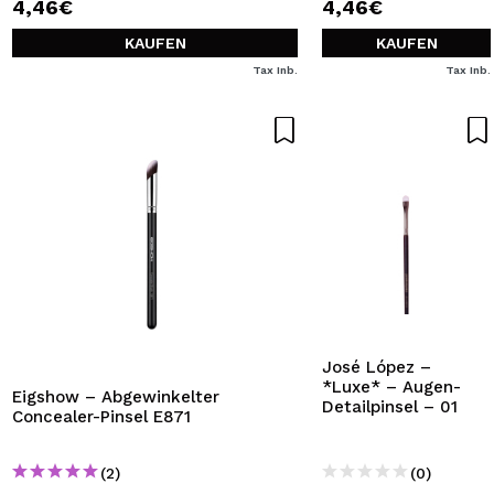
4,46€
4,46€
KAUFEN
KAUFEN
Tax Inb.
Tax Inb.
José López –
*Luxe* – Augen-
Eigshow – Abgewinkelter
Detailpinsel – 01
Concealer-Pinsel E871
(2)
(0)