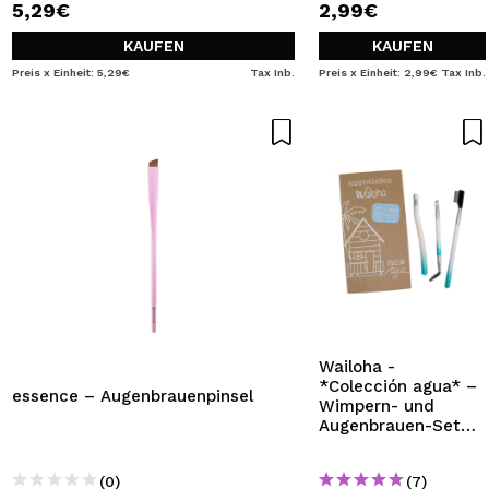
5,29€
2,99€
KAUFEN
KAUFEN
Preis x Einheit: 5,29€
Tax Inb.
Preis x Einheit: 2,99€
Tax Inb.
Wailoha -
*Colección agua* –
essence – Augenbrauenpinsel
Wimpern- und
Augenbrauen-Set
Medusa
(0)
(7)