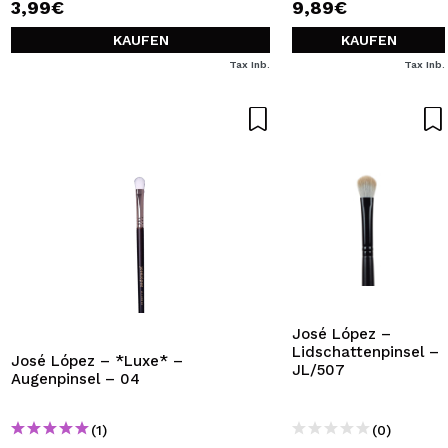
3,99€
9,89€
KAUFEN
KAUFEN
Tax Inb.
Tax Inb.
José López –
Lidschattenpinsel –
José López – *Luxe* –
JL/507
Augenpinsel – 04
(1)
(0)