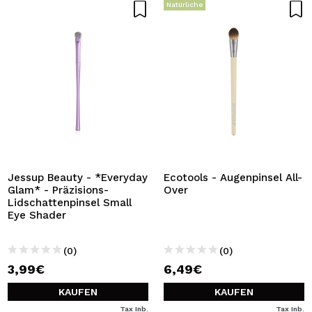
Natürliche
Jessup Beauty - *Everyday
Ecotools - Augenpinsel All-
Glam* - Präzisions-
Over
Lidschattenpinsel Small
Eye Shader
(0)
(0)
3,99€
6,49€
KAUFEN
KAUFEN
Tax Inb.
Tax Inb.