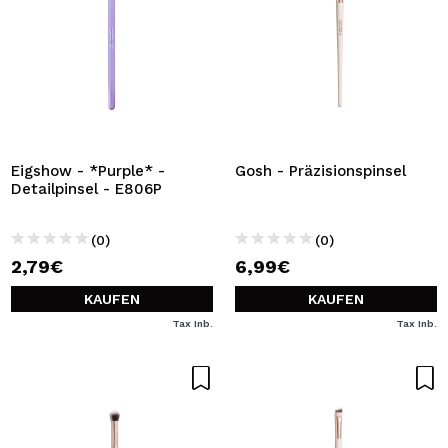
Eigshow - *Purple* -
Gosh - Präzisionspinsel
Detailpinsel - E806P
(0)
(0)
2,79€
6,99€
KAUFEN
KAUFEN
Tax Inb.
Tax Inb.