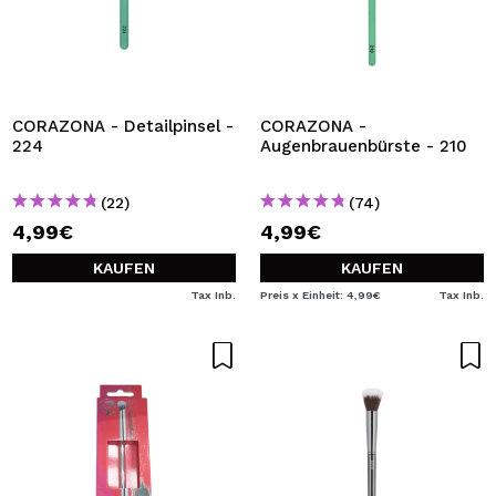
CORAZONA - Detailpinsel -
CORAZONA -
224
Augenbrauenbürste - 210
(22)
(74)
4,99€
4,99€
KAUFEN
KAUFEN
Tax Inb.
Preis x Einheit: 4,99€
Tax Inb.