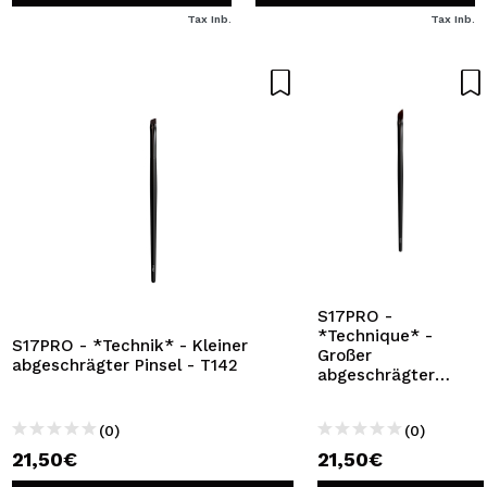
Tax Inb.
Tax Inb.
S17PRO -
*Technique* -
S17PRO - *Technik* - Kleiner
Großer
abgeschrägter Pinsel - T142
abgeschrägter
Pinsel - T141
(0)
(0)
21,50€
21,50€