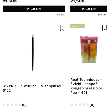
21,50€
21,50€
KAUFEN
KAUFEN
Tax Inb.
Tax Inb.
Natürliche
Real Techniques -
*Vivid Escape* -
S17PRO - *Studio* - Mischpinsel -
Rougepinsel Color
S122
Pop - 421
(0)
(0)