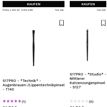
KAUFEN
KAUFEN
Preis x 100 Gr: 2.150,00€
Tax Inb.
Tax Inb.
S17PRO - *Studio* -
Mittlerer
S17PRO - *Technik* -
Katzenzungenpinsel
Augenbrauen-/Lippentechnikpinsel
- S127
- T140
(1)
(0)