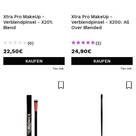
ICH MÖCHTE MICH
REGISTRIEREN
Xtra Pro MakeUp -
Xtra Pro MakeUp -
Verblendpinsel - X201:
Verblendpinsel - X200: All
Durch die Erstellung eines Kontos bei Maquillalia.de
Blend
Over Blended
können Sie Ihre Einkäufe schnell tätigen, den Status Ihrer
Bestellungen überprüfen und Ihre bisherigen Vorgänge
einsehen.
(0)
(2)
22,50€
24,90€
BENUTZERKONTO ERSTELLEN
KAUFEN
KAUFEN
Tax Inb.
Tax Inb.