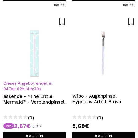
Tax Inb.
Tax Inb.
Dieses Angebot endet in:
04
Tag
02
h
:
14
m
:
30
s
Wibo - Augenpinsel
essence - *The Little
Hypnosis Artist Brush
Mermaid* - Verblendpinsel
(0)
(0)
2,87€
5,69€
3,59€
-20%
KAUFEN
KAUFEN