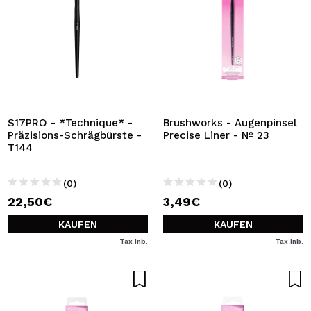
S17PRO - *Technique* -
Brushworks - Augenpinsel
Präzisions-Schrägbürste -
Precise Liner - Nº 23
T144
(0)
(0)
22,50€
3,49€
KAUFEN
KAUFEN
Tax Inb.
Tax Inb.